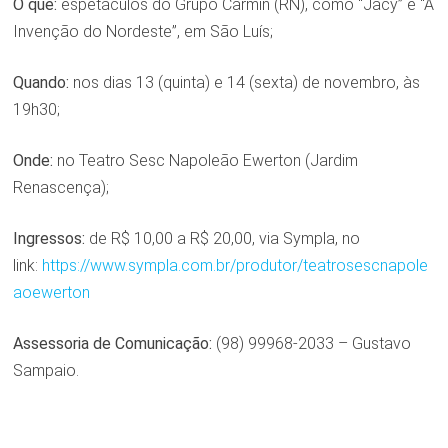
O quê:
espetáculos do Grupo Carmin (RN), como “Jacy” e “A
Invenção do Nordeste”, em São Luís;
Quando:
nos dias 13 (quinta) e 14 (sexta) de novembro, às
19h30;
Onde:
no Teatro Sesc Napoleão Ewerton (Jardim
Renascença);
Ingressos:
de R$ 10,00 a R$ 20,00, via Sympla, no
link:
https://www.sympla.com.br/produtor/teatrosescnapole
aoewerton
Assessoria de Comunicação:
(98) 99968-2033 – Gustavo
Sampaio.