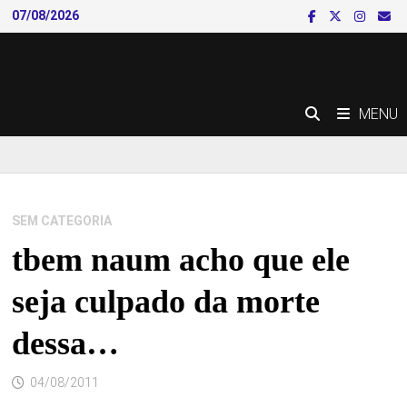
Skip
07/08/2026
to
content
MENU
SEM CATEGORIA
tbem naum acho que ele
seja culpado da morte
dessa…
04/08/2011