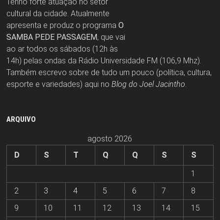
Tenho forte atuação no setor
cultural da cidade. Atualmente
apresenta e produz o programa
O
SAMBA PEDE PASSAGEM
, que vai
ao ar todos os sábados (12h às
14h) pelas ondas da Rádio Universidade FM (106,9 Mhz).
Também escrevo sobre de tudo um pouco (política, cultura,
esporte e variedades) aqui no
Blog do Joel Jacintho
.
ARQUIVO
agosto 2026
D
S
T
Q
Q
S
S
1
2
3
4
5
6
7
8
9
10
11
12
13
14
15