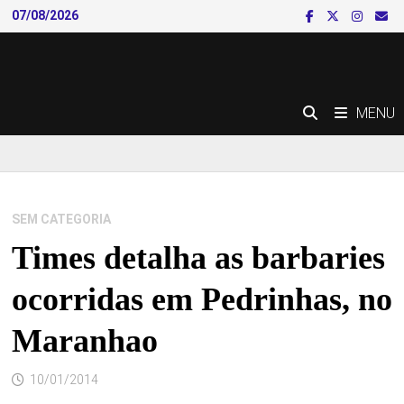
Skip
07/08/2026
to
content
MENU
SEM CATEGORIA
Times detalha as barbaries
ocorridas em Pedrinhas, no
Maranhao
10/01/2014