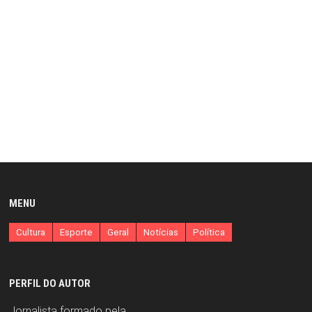
MENU
Cultura
Esporte
Geral
Notícias
Política
PERFIL DO AUTOR
Jornalista formado pela