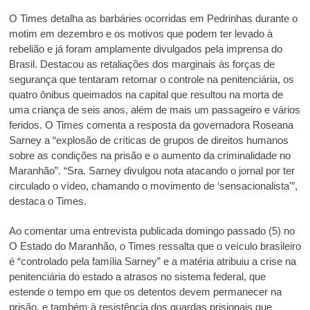
O Times detalha as barbáries ocorridas em Pedrinhas durante o
motim em dezembro e os motivos que podem ter levado à
rebelião e já foram amplamente divulgados pela imprensa do
Brasil. Destacou as retaliações dos marginais às forças de
segurança que tentaram retomar o controle na penitenciária, os
quatro ônibus queimados na capital que resultou na morta de
uma criança de seis anos, além de mais um passageiro e vários
feridos. O Times comenta a resposta da governadora Roseana
Sarney a “explosão de críticas de grupos de direitos humanos
sobre as condições na prisão e o aumento da criminalidade no
Maranhão”. “Sra. Sarney divulgou nota atacando o jornal por ter
circulado o vídeo, chamando o movimento de ‘sensacionalista'”,
destaca o Times.
Ao comentar uma entrevista publicada domingo passado (5) no
O Estado do Maranhão, o Times ressalta que o veículo brasileiro
é “controlado pela família Sarney” e a matéria atribuiu a crise na
penitenciária do estado a atrasos no sistema federal, que
estende o tempo em que os detentos devem permanecer na
prisão, e também à resistência dos guardas prisionais que