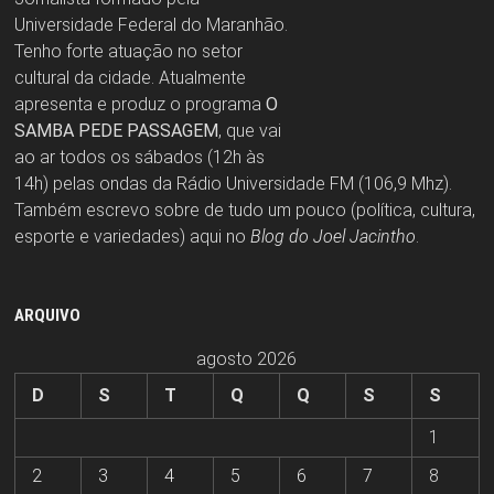
Universidade Federal do Maranhão.
Tenho forte atuação no setor
cultural da cidade. Atualmente
apresenta e produz o programa
O
SAMBA PEDE PASSAGEM
, que vai
ao ar todos os sábados (12h às
14h) pelas ondas da Rádio Universidade FM (106,9 Mhz).
Também escrevo sobre de tudo um pouco (política, cultura,
esporte e variedades) aqui no
Blog do Joel Jacintho
.
ARQUIVO
agosto 2026
D
S
T
Q
Q
S
S
1
2
3
4
5
6
7
8