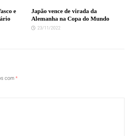
asco e
Japão vence de virada da
ário
Alemanha na Copa do Mundo
23/11/2022
dos com
*