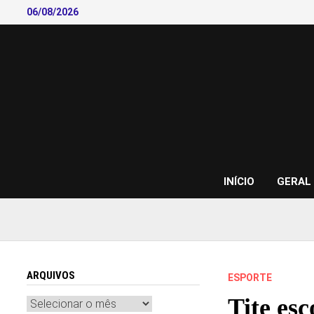
Skip
06/08/2026
to
content
INÍCIO
GERAL
ARQUIVOS
ESPORTE
Tite esc
Arquivos