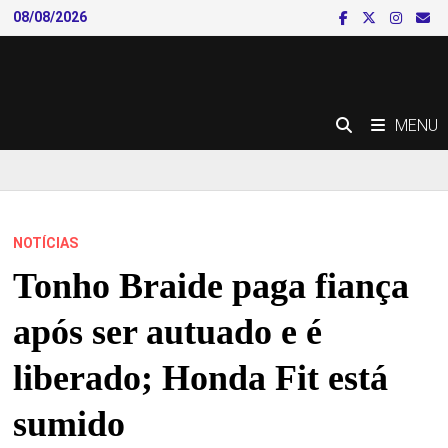
Skip
08/08/2026
to
content
MENU
NOTÍCIAS
Tonho Braide paga fiança
após ser autuado e é
liberado; Honda Fit está
sumido