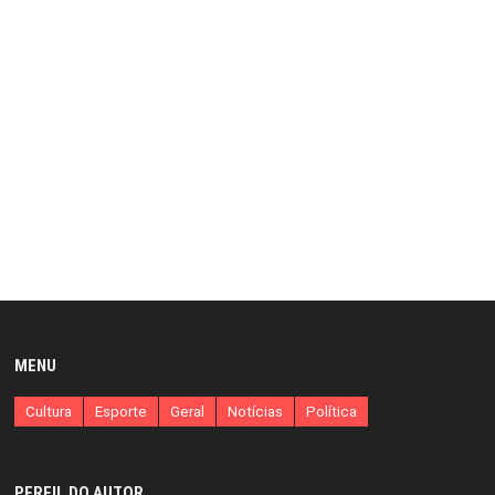
MENU
Cultura
Esporte
Geral
Notícias
Política
PERFIL DO AUTOR