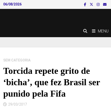
Skip
06/08/2026
to
content
MENU
SEM CATEGORIA
Torcida repete grito de
‘bicha’, que fez Brasil ser
punido pela Fifa
29/03/2017