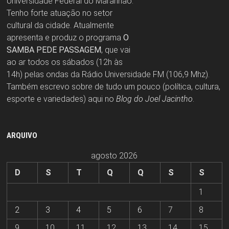
Universidade Federal do Maranhão.
Tenho forte atuação no setor
cultural da cidade. Atualmente
apresenta e produz o programa
O
SAMBA PEDE PASSAGEM
, que vai
ao ar todos os sábados (12h às
14h) pelas ondas da Rádio Universidade FM (106,9 Mhz).
Também escrevo sobre de tudo um pouco (política, cultura,
esporte e variedades) aqui no
Blog do Joel Jacintho
.
ARQUIVO
agosto 2026
D
S
T
Q
Q
S
S
1
2
3
4
5
6
7
8
9
10
11
12
13
14
15