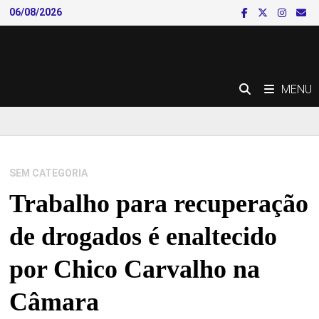
Skip
06/08/2026
to
content
MENU
SEM CATEGORIA
Trabalho para recuperação
de drogados é enaltecido
por Chico Carvalho na
Câmara