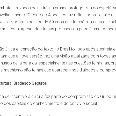
embates travados pelas três, a grande protagonista do espet
elhecimento. ‘O texto do Albee nos faz refletir sobre ‘qual é a
 velhice, sobre a pessoa de 50 anos que também já acha que s
nos resta. Apesar dos temas profundos, a peça é uma comédia 
.
tão única encenação do texto no Brasil foi logo após a estreia e
am que a nova versão traz uma visão atualizada com todas as
undo de lá para cá, especialmente nas questões femininas, pr
 e machismo são temas que aparecem nos diálogos e comprova
Cultural Bradesco Seguros
ica de incentivo à cultura faz parte do compromisso do Grupo 
o dos capitais do conhecimento e do convívio social.