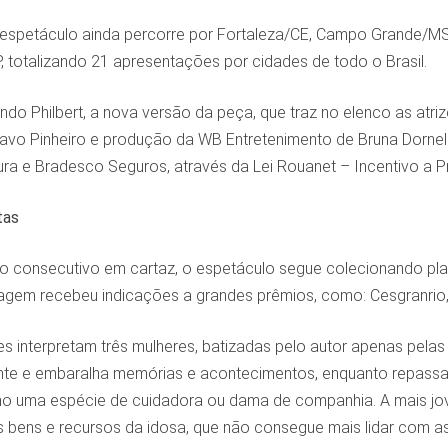
espetáculo ainda percorre por Fortaleza/CE, Campo Grande/MS, B
, totalizando 21 apresentações por cidades de todo o Brasil.
ando Philbert, a nova versão da peça, que traz no elenco as atr
avo Pinheiro e produção da WB Entretenimento de Bruna Dornell
tura e Bradesco Seguros, através da Lei Rouanet – Incentivo a Pr
tas
o consecutivo em cartaz, o espetáculo segue colecionando pla
agem recebeu indicações a grandes prêmios, como: Cesgranrio, 
es interpretam três mulheres, batizadas pelo autor apenas pelas 
nte e embaralha memórias e acontecimentos, enquanto repassa 
o uma espécie de cuidadora ou dama de companhia. A mais jo
s bens e recursos da idosa, que não consegue mais lidar com as