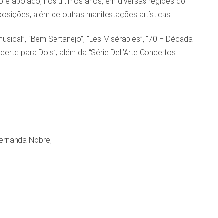
do e apoiado, nos últimos anos, em diversas regiões do
exposições, além de outras manifestações artísticas.
usical”, “Bem Sertanejo”, “Les Misérables”, “70 – Década
certo para Dois”, além da “Série Dell’Arte Concertos
Fernanda Nobre;