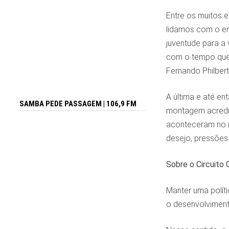
Entre os muitos 
lidamos com o env
juventude para a
com o tempo que 
Fernando Philbert
A última e até en
SAMBA PEDE PASSAGEM | 106,9 FM
montagem acredit
aconteceram no m
desejo, pressões
Sobre o Circuito 
Manter uma polít
o desenvolviment