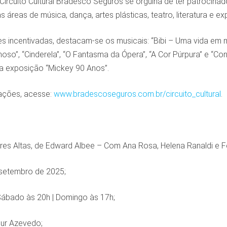
Circuito Cultural Bradesco Seguros se orgulha de ter patrocina
as áreas de música, dança, artes plásticas, teatro, literatura e 
s incentivadas, destacam-se os musicais: “Bibi – Uma vida em m
hoso”, “Cinderela”, “O Fantasma da Ópera”, “A Cor Púrpura” e “Con
 a exposição “Mickey 90 Anos”.
ações, acesse:
www.bradescoseguros.com.br/circuito_cultural
.
res Altas, de Edward Albee – Com Ana Rosa, Helena Ranaldi e 
setembro de 2025;
ábado às 20h | Domingo às 17h;
hur Azevedo;