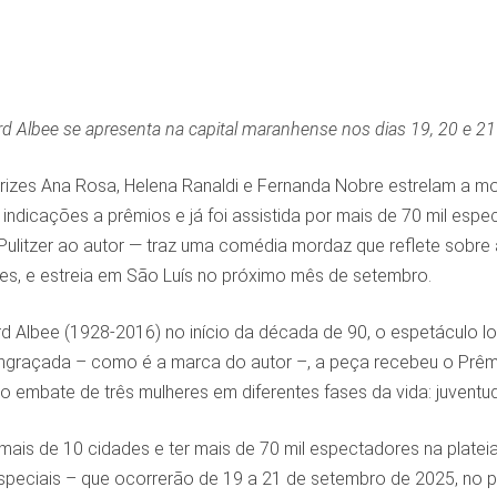
d Albee se apresenta na capital maranhense nos dias 19, 20 e 21
rizes Ana Rosa, Helena Ranaldi e Fernanda Nobre estrelam a mo
indicações a prêmios e já foi assistida por mais de 70 mil espec
Pulitzer ao autor — traz uma comédia mordaz que reflete sobr
ões, e estreia em São Luís no próximo mês de setembro.
rd Albee (1928-2016) no início da década de 90, o espetáculo 
graçada – como é a marca do autor –, a peça recebeu o Prêm
o embate de três mulheres em diferentes fases da vida: juventud
ais de 10 cidades e ter mais de 70 mil espectadores na platei
peciais – que ocorrerão de 19 a 21 de setembro de 2025, no p