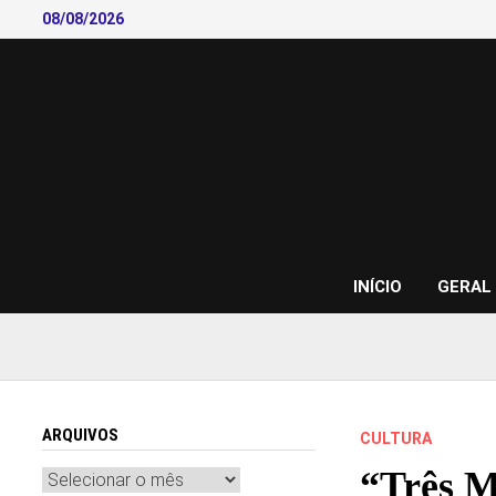
Skip
08/08/2026
to
content
INÍCIO
GERAL
ARQUIVOS
CULTURA
“Três M
Arquivos