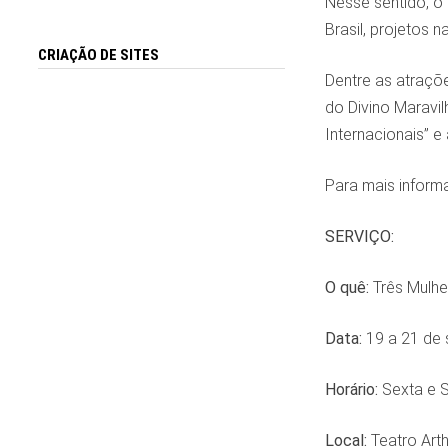
Nesse sentido, o 
Brasil, projetos n
CRIAÇÃO DE SITES
Dentre as atraçõe
do Divino Maravil
Internacionais” e
Para mais inform
SERVIÇO:
O quê:
Três Mulhe
Data:
19 a 21 de 
Horário:
Sexta e S
Local:
Teatro Art