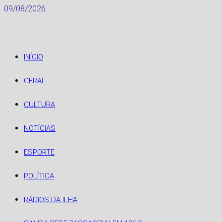
Skip
09/08/2026
to
content
INÍCIO
GERAL
CULTURA
NOTÍCIAS
ESPORTE
POLÍTICA
RÁDIOS DA ILHA