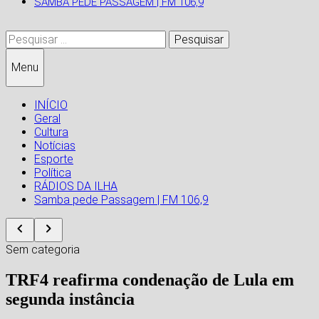
SAMBA PEDE PASSAGEM | FM 106,9
Pesquisar
por:
Menu
INÍCIO
Geral
Cultura
Notícias
Esporte
Política
RÁDIOS DA ILHA
Samba pede Passagem | FM 106,9
Sem categoria
TRF4 reafirma condenação de Lula em
segunda instância