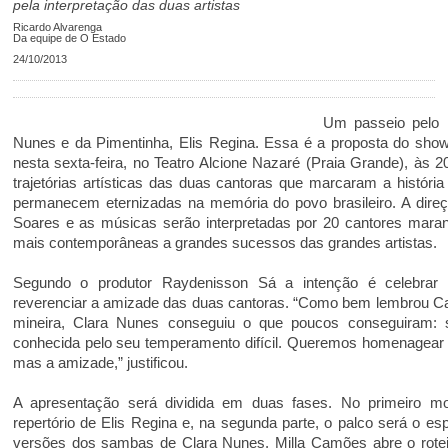
pela interpretação das duas artistas
Ricardo Alvarenga
Da equipe de O Estado
24/10/2013
Um passeio pelo l
Nunes e da Pimentinha, Elis Regina. Essa é a proposta do show
nesta sexta-feira, no Teatro Alcione Nazaré (Praia Grande), às 
trajetórias artísticas das duas cantoras que marcaram a história
permanecem eternizadas na memória do povo brasileiro. A direç
Soares e as músicas serão interpretadas por 20 cantores mara
mais contemporâneas a grandes sucessos das grandes artistas.
Segundo o produtor Raydenisson Sá a intenção é celebra
reverenciar a amizade das duas cantoras. “Como bem lembrou Cau
mineira, Clara Nunes conseguiu o que poucos conseguiram: 
conhecida pelo seu temperamento difícil. Queremos homenagear
mas a amizade,” justificou.
A apresentação será dividida em duas fases. No primeiro m
repertório de Elis Regina e, na segunda parte, o palco será o e
versões dos sambas de Clara Nunes. Milla Camões abre o rote