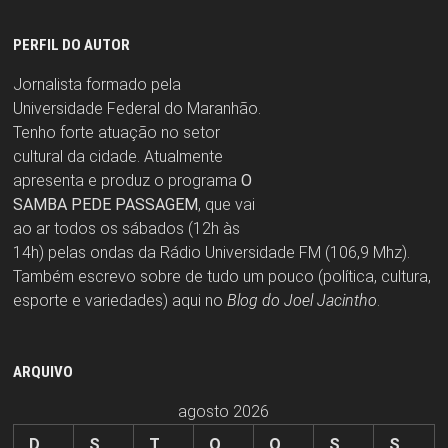
PERFIL DO AUTOR
Jornalista formado pela
Universidade Federal do Maranhão.
Tenho forte atuação no setor
cultural da cidade. Atualmente
apresenta e produz o programa
O
SAMBA PEDE PASSAGEM
, que vai
ao ar todos os sábados (12h às
14h) pelas ondas da Rádio Universidade FM (106,9 Mhz).
Também escrevo sobre de tudo um pouco (política, cultura,
esporte e variedades) aqui no
Blog do Joel Jacintho
.
ARQUIVO
agosto 2026
D
S
T
Q
Q
S
S