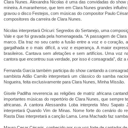
Clara Nunes. Alexandra Nicolas é uma das convidadas do show 
mineira. A maranhense, que tem em Clara Nunes grandes influênci
gravou o disco Festejos, com músicas do compositor Paulo César 
compositores da carreira de Clara Nunes.
Nicolas interpretará Oricuri: Segredos do Sertanejo, uma compo
Vale e que foi gravada pela homenageada. “A passagem de Clara 
marco. Ela traz no seu canto a fusão entre a voz e o coração, a
gargalhada e o mais difícil, a voz e esperança. A maior express
brasileiros. Cantava sem afetações e sem artifícios. Uma voz n
cantora que encontrou sua verdade, por isso é consagrada”, diz a 
Fernanda Garcia também participa do show cantando a consagra
sambista Adão Camilo interpretará um clássico do samba nacio
Nogueira, feita exclusivamente para Clara Nunes, Minha Missão.
Gisele Padilha reverencia as religiões de matriz africana canta
importantes músicas do repertório de Clara Nunes, que sempre te
africanas. A cantora Alessandra Loba interpreta Meu Sapato 
interpretará Quando Vim de Minas. Nome forte do cenário do r
Rasta Dias interpretará a canção Lama. Lena Machado faz samba 
Mauro Cesar Césaris, conhecido por sua voz forte de cantador d