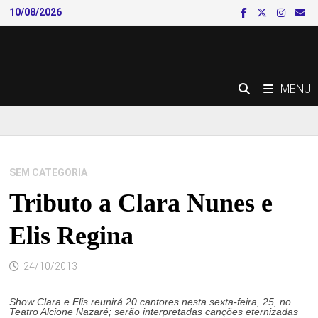
Skip
10/08/2026
to
content
MENU
SEM CATEGORIA
Tributo a Clara Nunes e
Elis Regina
24/10/2013
Show Clara e Elis reunirá 20 cantores nesta sexta-feira, 25, no
Teatro Alcione Nazaré; serão interpretadas canções eternizadas