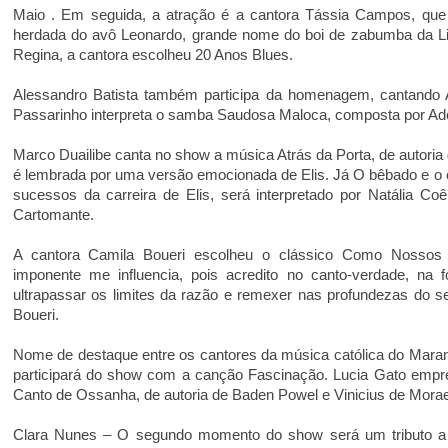
Maio . Em seguida, a atração é a cantora Tássia Campos, que 
herdada do avô Leonardo, grande nome do boi de zabumba da Li
Regina, a cantora escolheu 20 Anos Blues.
Alessandro Batista também participa da homenagem, cantando 
Passarinho interpreta o samba Saudosa Maloca, composta por Ad
Marco Duailibe canta no show a música Atrás da Porta, de autori
é lembrada por uma versão emocionada de Elis. Já O bêbado e o e
sucessos da carreira de Elis, será interpretado por Natália C
Cartomante.
A cantora Camila Boueri escolheu o clássico Como Nossos P
imponente me influencia, pois acredito no canto-verdade, na 
ultrapassar os limites da razão e remexer nas profundezas do s
Boueri.
Nome de destaque entre os cantores da música católica do Mar
participará do show com a canção Fascinação. Lucia Gato empr
Canto de Ossanha, de autoria de Baden Powel e Vinicius de Mora
Clara Nunes – O segundo momento do show será um tributo a 