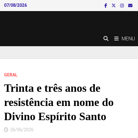
Skip
07/08/2026
to
content
MENU
GERAL
Trinta e três anos de
resistência em nome do
Divino Espírito Santo
26/06/2026