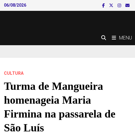
Skip
06/08/2026
to
content
MENU
CULTURA
Turma de Mangueira
homenageia Maria
Firmina na passarela de
São Luís