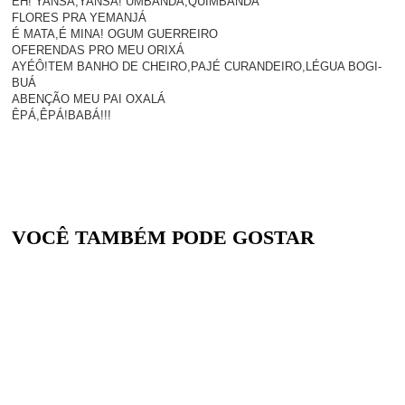
ÊH! YANSÃ,YANSÃ! UMBANDA,QUIMBANDA
FLORES PRA YEMANJÁ
É MATA,É MINA! OGUM GUERREIRO
OFERENDAS PRO MEU ORIXÁ
AYÉÔ!TEM BANHO DE CHEIRO,PAJÉ CURANDEIRO,LÉGUA BOGI-
BUÁ
ABENÇÃO MEU PAI OXALÁ
ÊPÁ,ÊPÁ!BABÁ!!!
VOCÊ TAMBÉM PODE GOSTAR