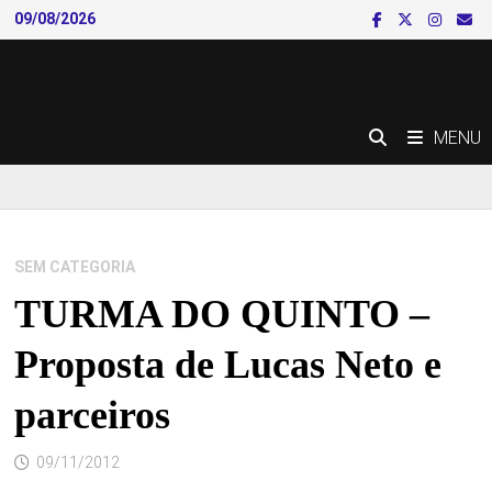
Skip
09/08/2026
to
content
MENU
SEM CATEGORIA
TURMA DO QUINTO –
Proposta de Lucas Neto e
parceiros
09/11/2012