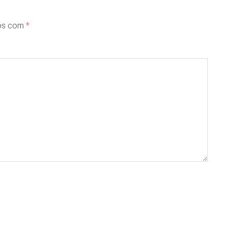
dos com
*