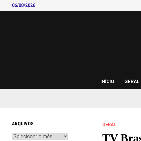
Skip
06/08/2026
to
content
INÍCIO
GERAL
ARQUIVOS
GERAL
TV Bras
Arquivos