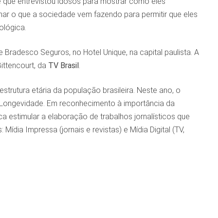
 que entrevistou idosos para mostrar como eles
nar o que a sociedade vem fazendo para permitir que eles
ológica.
 Bradesco Seguros, no Hotel Unique, na capital paulista. A
ittencourt, da
TV Brasil
.
trutura etária da população brasileira. Neste ano, o
m Longevidade. Em reconhecimento à importância da
 estimular a elaboração de trabalhos jornalísticos que
dia Impressa (jornais e revistas) e Mídia Digital (TV,