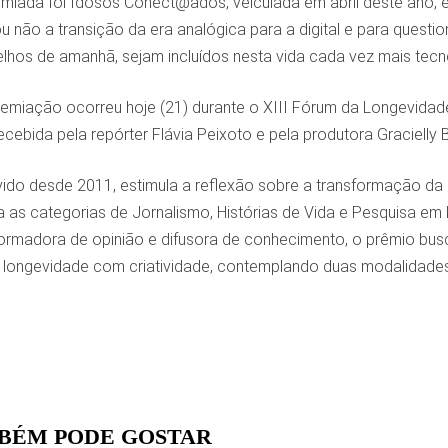
miada foi Idosos Conect@ados, veiculada em abril deste ano, e
não a transição da era analógica para a digital e para questio
elhos de amanhã, sejam incluídos nesta vida cada vez mais tecn
premiação ocorreu
hoje (
21)
durante o XIII Fórum da Longevidade
ebida pela repórter Flávia Peixoto e pela produtora Gracielly B
do desde 2011, estimula a reflexão sobre a transformação da es
 as categorias de Jornalismo, Histórias de Vida e Pesquisa e
rmadora de opinião e difusora de conhecimento, o prêmio busca
longevidade com criatividade, contemplando duas modalidades: Mí
BÉM PODE GOSTAR