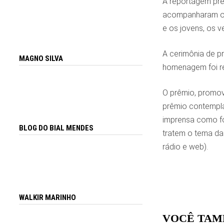
A reportagem pre
acompanharam ou 
e os jovens, os v
A cerimônia de 
MAGNO SILVA
homenagem foi rec
O prêmio, promovi
prêmio contempla
imprensa como fo
BLOG DO BIAL MENDES
tratem o tema da 
rádio e web).
WALKIR MARINHO
VOCÊ TAM