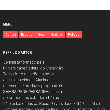
MENU
Cultura
Esporte
Geral
Notícias
Política
PERFIL DO AUTOR
Jornalista formado pela
Universidade Federal do Maranhão.
Tenho forte atuação no setor
cultural da cidade. Atualmente
apresenta e produz o programa
O
SAMBA PEDE PASSAGEM
, que vai
ao ar todos os sábados (12h às
14h) pelas ondas da Rádio Universidade FM (106,9 Mhz).
Também escrevo sobre de tudo um pouco (política, cultura,