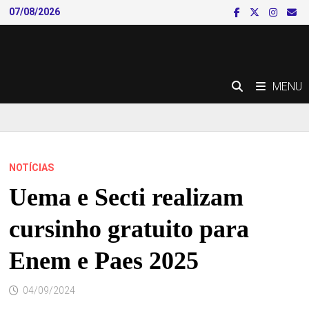
Skip
07/08/2026
to
content
MENU
NOTÍCIAS
Uema e Secti realizam
cursinho gratuito para
Enem e Paes 2025
04/09/2024