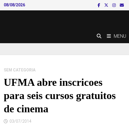
Skip
08/08/2026
to
content
MENU
SEM CATEGORIA
UFMA abre inscricoes
para seis cursos gratuitos
de cinema
03/07/2014