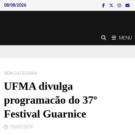
Skip
08/08/2026
to
content
MENU
SEM CATEGORIA
UFMA divulga
programacão do 37º
Festival Guarnice
12/07/2014