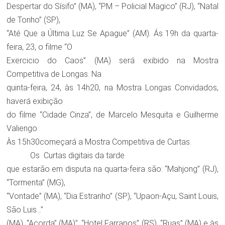
Despertar do Sísifo” (MA), “PM – Policial Magico” (RJ), “Natal
de Tonho” (SP),
“Até Que a Última Luz Se Apague” (AM). Ás 19h da quarta-
feira, 23, o filme “O
Exercicio do Caos” (MA) será exibido na Mostra
Competitiva de Longas. Na
quinta-feira, 24, às 14h20, na Mostra Longas Convidados,
haverá exibição
do filme “Cidade Cinza”, de Marcelo Mesquita e Guilherme
Valiengo.
Às 15h30começará a Mostra Competitiva de Curtas.
Os Curtas digitais da tarde
que estarão em disputa na quarta-feira são: “Mahjong” (RJ),
“Tormenta” (MG),
“Vontade” (MA), “Dia Estranho” (SP), “Upaon-Açu, Saint Louis,
São Luis…”
(MA), “Acorda” (MA)”, “Hotel Farrapos” (RS), “Ruas” (MA) e às