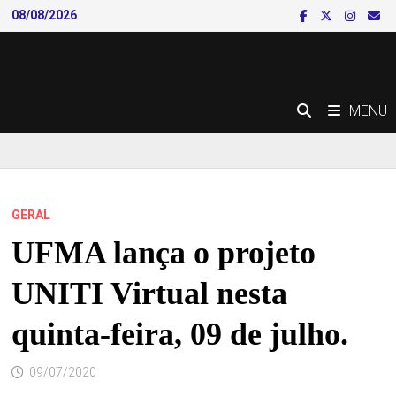
Skip
08/08/2026
to
content
MENU
GERAL
UFMA lança o projeto
UNITI Virtual nesta
quinta-feira, 09 de julho.
09/07/2020