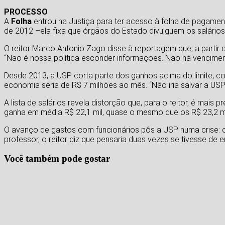
PROCESSO
A
Folha
entrou na Justiça para ter acesso à folha de pagame
de 2012 –ela fixa que órgãos do Estado divulguem os salários
O reitor Marco Antonio Zago disse à reportagem que, a partir 
“Não é nossa política esconder informações. Não há vencimen
Desde 2013, a USP corta parte dos ganhos acima do limite, co
economia seria de R$ 7 milhões ao mês. “Não iria salvar a USP”
A lista de salários revela distorção que, para o reitor, é mais p
ganha em média R$ 22,1 mil, quase o mesmo que os R$ 23,2 mil
O avanço de gastos com funcionários pôs a USP numa crise: 
professor, o reitor diz que pensaria duas vezes se tivesse de e
Você também pode gostar