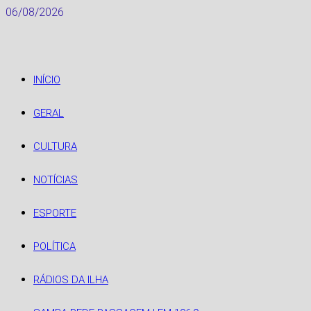
Skip
06/08/2026
to
content
INÍCIO
GERAL
CULTURA
NOTÍCIAS
ESPORTE
POLÍTICA
RÁDIOS DA ILHA