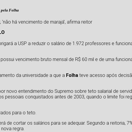
a pela Folha
 ‘não há vencimento de marajá’, afirma reitor
LO
igará a USP a reduzir o salário de 1.972 professores e funcio
ossui vencimento bruto mensal de R$ 60 mil e de uma funcioná
amento da universidade a que a
Folha
teve acesso após decisão j
or novo entendimento do Supremo sobre teto salarial de servid
os pessoais conquistados antes de 2003, quando o limite foi r
ados para o teto.
rá de cortar os salários para se adequar. Segundo a reitoria, 7
 nova regra.