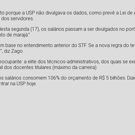
nto porque a USP não divulgava os dados, como prevê a Lei de
 dos servidores.
desta segunda (17), os salários passam a ser divulgados no port
to de marajá.”
m base no entendimento anterior do STF. Se a nova regra do tet
, diz Zago.
reocupante: a elite dos técnicos-administrativos, dos quais se exig
 dos docentes titulares (máximo da carreira).
os salários consomem 106% do orçamento de R$ 5 bilhões. Dia
ntrar na USP hoje.