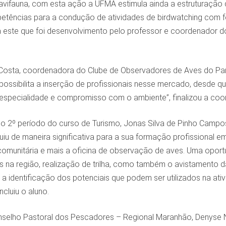
vifauna, com esta ação a UFMA estimula ainda a estruturação
tências para a condução de atividades de birdwatching com fo
a este que foi desenvolvimento pelo professor e coordenador do
osta, coordenadora do Clube de Observadores de Aves do Par
possibilita a inserção de profissionais nesse mercado, desde 
 especialidade e compromisso com o ambiente”, finalizou a co
do 2º período do curso de Turismo, Jonas Silva de Pinho Campos
uiu de maneira significativa para a sua formação profissional 
comunitária e mais a oficina de observação de aves. Uma oportu
s na região, realização de trilha, como também o avistamento 
 a identificação dos potenciais que podem ser utilizados na ati
ncluiu o aluno.
nselho Pastoral dos Pescadores – Regional Maranhão, Denyse