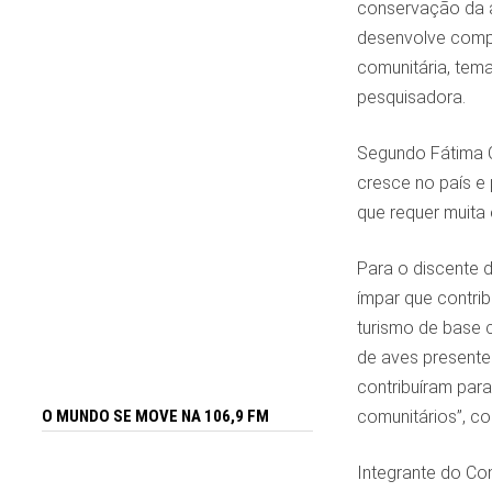
conservação da a
desenvolve compe
comunitária, tem
pesquisadora.
Segundo Fátima C
cresce no país e 
que requer muita
Para o discente 
ímpar que contrib
turismo de base 
de aves presente
contribuíram para
comunitários”, co
O MUNDO SE MOVE NA 106,9 FM
Integrante do Co