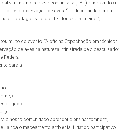
cal via turismo de base comunitária (TBC), priorizando a
ionais e a observação de aves. “Contribui ainda
para a
cendo o protagonismo dos territórios pesqueiros”,
tou muito do evento. “A oficina Capacitação em técnicas,
ervação de aves na nature
za, ministrada pelo pesquisador
e Federal
ente para a
ção
maré, e
está ligado
a g
ente
a a nossa comunidade aprender e ensinar também”,
eu ainda o mapeamento ambiental turístico participativo,