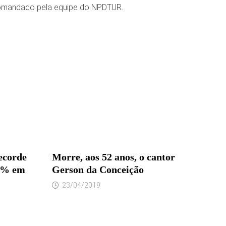
comandado pela equipe do NPDTUR.
ecorde
Morre, aos 52 anos, o cantor
,3% em
Gerson da Conceição
23/04/2019