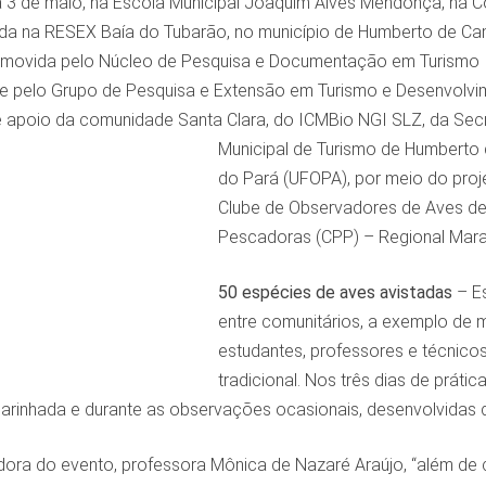
a 3 de maio, na Escola Municipal Joaquim Alves Mendonça, na 
uada na RESEX Baía do Tubarão, no município de Humberto de C
 promovida pelo Núcleo de Pesquisa e Documentação em Turismo
 pelo Grupo de Pesquisa e Extensão em Turismo e Desenvolvi
e apoio da comunidade Santa Clara, do ICMBio NGI SLZ, da Secr
Municipal de Turismo de Humberto
do Pará (UFOPA), por meio do proje
Clube de Observadores de Aves de
Pescadoras (CPP) – Regional Mar
50 espécies de aves avistadas
– Es
entre comunitários, a exemplo de 
estudantes, professores e técnicos
tradicional. Nos três dias de prát
rinhada e durante as observações ocasionais, desenvolvidas du
ora do evento, professora Mônica de Nazaré Araújo, “além de c