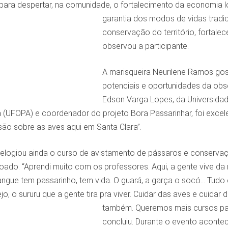
para despertar, na comunidade, o fortalecimento da economia lo
garantia dos modos de vidas tradic
conservação do território, fortale
observou a participante.
A marisqueira Neurilene Ramos gos
potenciais e oportunidades da obs
Edson Varga Lopes, da Universidad
 (UFOPA) e coordenador do projeto Bora Passarinhar, foi excel
o sobre as aves aqui em Santa Clara”.
elogiou ainda o curso de avistamento de pássaros e conserva
ado. “Aprendi muito com os professores. Aqui, a gente vive da 
ngue tem passarinho, tem vida. O guará, a garça o socó… Tudo 
, o sururu que a gente tira pra viver. Cuidar das aves e cuidar d
também. Queremos mais cursos par
concluiu. Durante o evento acontec