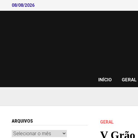
Skip
08/08/2026
to
content
INÍCIO
GERAL
ARQUIVOS
GERAL
V Grão
Arquivos