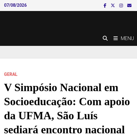
Skip
07/08/2026
to
content
MENU
GERAL
V Simpósio Nacional em
Socioeducação: Com apoio
da UFMA, São Luís
sediará encontro nacional