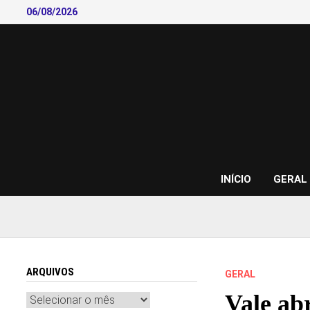
Skip
06/08/2026
to
content
INÍCIO
GERAL
ARQUIVOS
GERAL
Vale ab
Arquivos