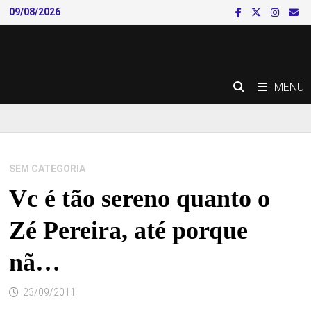
Skip
09/08/2026
to
content
MENU
SEM CATEGORIA
Vc é tão sereno quanto o
Zé Pereira, até porque
nã…
23/09/2011