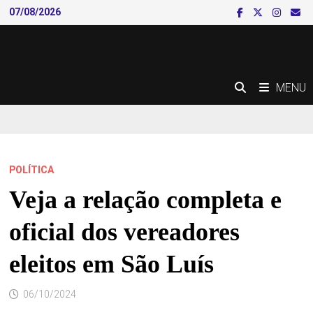
Skip
07/08/2026
to
content
MENU
POLÍTICA
Veja a relação completa e
oficial dos vereadores
eleitos em São Luís
06/10/2024