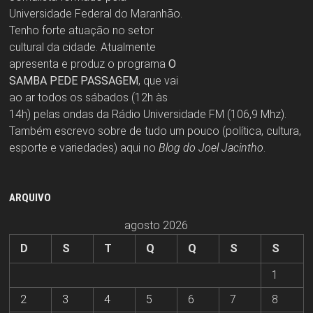
Universidade Federal do Maranhão.
Tenho forte atuação no setor
cultural da cidade. Atualmente
apresenta e produz o programa
O
SAMBA PEDE PASSAGEM
, que vai
ao ar todos os sábados (12h às
14h) pelas ondas da Rádio Universidade FM (106,9 Mhz).
Também escrevo sobre de tudo um pouco (política, cultura,
esporte e variedades) aqui no
Blog do Joel Jacintho
.
ARQUIVO
agosto 2026
D
S
T
Q
Q
S
S
1
2
3
4
5
6
7
8