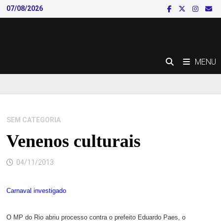
Skip
07/08/2026
to
content
MENU
SEM CATEGORIA
Venenos culturais
04/11/2013
Carnaval investigado
O MP do Rio abriu processo contra o prefeito Eduardo Paes, o