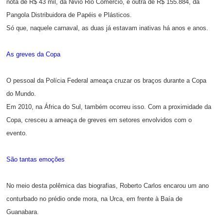
nota de R$ 43 mil, da Nivio Rio Comércio, e outra de R$ 155.884, da
Pangola Distribuidora de Papéis e Plásticos.
Só que, naquele carnaval, as duas já estavam inativas há anos e anos.
As greves da Copa
O pessoal da Polícia Federal ameaça cruzar os braços durante a Copa
do Mundo.
Em 2010, na África do Sul, também ocorreu isso. Com a proximidade da
Copa, cresceu a ameaça de greves em setores envolvidos com o
evento.
São tantas emoções
No meio desta polêmica das biografias, Roberto Carlos encarou um ano
conturbado no prédio onde mora, na Urca, em frente à Baía de
Guanabara.