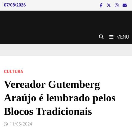
Skip
07/08/2026
to
content
MENU
CULTURA
Vereador Gutemberg
Araújo é lembrado pelos
Blocos Tradicionais
11/05/2024