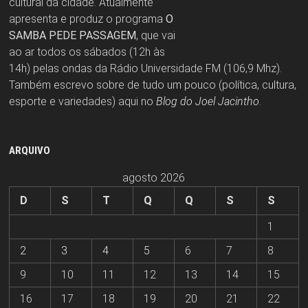
cultural da cidade. Atualmente
apresenta e produz o programa
O
SAMBA PEDE PASSAGEM
, que vai
ao ar todos os sábados (12h às
14h) pelas ondas da Rádio Universidade FM (106,9 Mhz).
Também escrevo sobre de tudo um pouco (política, cultura,
esporte e variedades) aqui no
Blog do Joel Jacintho
.
ARQUIVO
agosto 2026
D
S
T
Q
Q
S
S
1
2
3
4
5
6
7
8
9
10
11
12
13
14
15
16
17
18
19
20
21
22