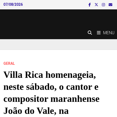
Skip
07/08/2026
to
content
MENU
GERAL
Villa Rica homenageia,
neste sábado, o cantor e
compositor maranhense
João do Vale, na