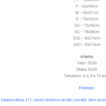
P – 62x49cm
M – 66x51cm
G – 70x55cm
GG – 73x58cm
XG – 78x68cm
EXG – 82x74cm
XXG – 83x74cm
Infantis:
Valor: 50,00
Malha: Dryfit
Tamanhos: 4, 6, 8 e 10 a
Endereço:
Catarina Mina, 211, Centro Histórico de São Luís-MA. Bem na ent