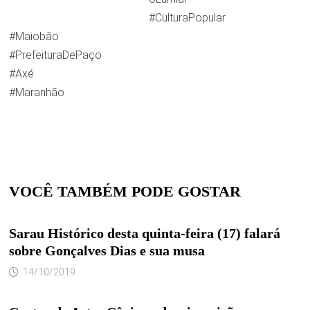
#CulturaPopular
#Maiobão
#PrefeituraDePaço
#Axé
#Maranhão
VOCÊ TAMBÉM PODE GOSTAR
Sarau Histórico desta quinta-feira (17) falará
sobre Gonçalves Dias e sua musa
14/10/2019