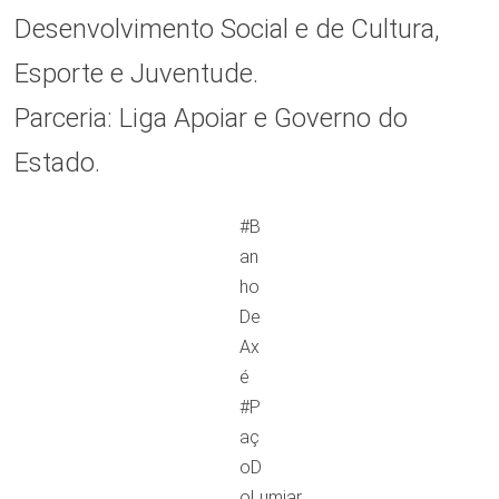
Desenvolvimento Social e de Cultura,
Esporte e Juventude.
Parceria: Liga Apoiar e Governo do
Estado.
#B
an
ho
De
Ax
é
#P
aç
oD
oLumiar