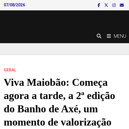
Skip
07/08/2026
to
content
MENU
GERAL
Viva Maiobão: Começa
agora a tarde, a 2ª edição
do Banho de Axé, um
momento de valorização