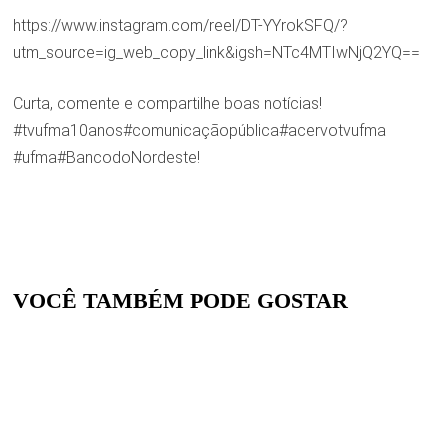
https://www.instagram.com/reel/DT-YYrokSFQ/?
utm_source=ig_web_copy_link&igsh=NTc4MTIwNjQ2YQ==
Curta, comente e compartilhe boas notícias!
#tvufma10anos#comunicaçãopública#acervotvufma
#ufma#BancodoNordeste!
VOCÊ TAMBÉM PODE GOSTAR