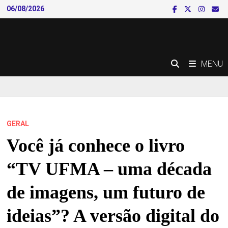
Skip
06/08/2026
to
content
MENU
GERAL
Você já conhece o livro
“TV UFMA – uma década
de imagens, um futuro de
ideias”? A versão digital do