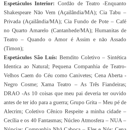
Espetáculos Interior:
Cordão de Teatro -Enquanto
Shakespeare Não Vem (Açailândia/MA); Cia Tabu –
Privada (Açailândia/MA); Cia Fundo de Pote – Café
no Quarto Amarelo (Cantanhede/MA); Humanitas de
Teatro – Quando o Amor é Assim e não Assado
(Timon);
Espetáculos São Luís:
Bemdito Coletivo – Sintética
Identica ao Natural; Pequena Companhia de Teatro-
Velhos Caem do Céu como Canivetes; Cena Aberta -
Negro Cosme; Xama Teatro – As Três Fiandeiras;
DRAO -As 10 coisas que meu pai deveria ter ouvido
antes de ter ido para a guerra; Grupo Grita – Meu pé de
Alecrim; Coletivo Cênico Respeite a minha cidade –
Cecília e os 40 Fantasmas; Núcleo Atmosfera – NUA –
Núpcias; Companhia Nhã Caboca – Eles e Nós; Cena