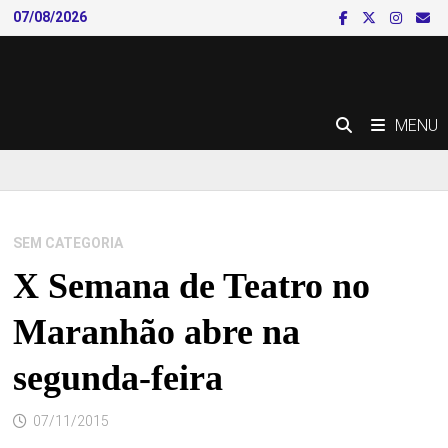
Skip
07/08/2026
to
content
MENU
SEM CATEGORIA
X Semana de Teatro no
Maranhão abre na
segunda-feira
07/11/2015