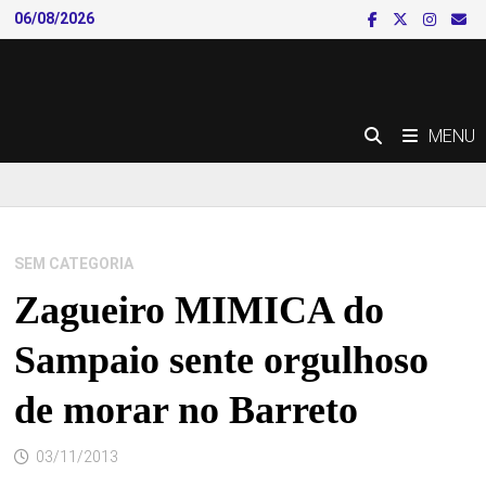
Skip
06/08/2026
to
content
MENU
SEM CATEGORIA
Zagueiro MIMICA do
Sampaio sente orgulhoso
de morar no Barreto
03/11/2013