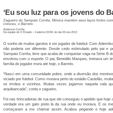
‘Eu sou luz para os jovens do B
Zagueiro do Sampaio Corrêa, Mimica mantém seus laços fortes com
cresceu, o Barreto.
Anderson Corrêa
Da equipe de O Estado – Caderno DOM, do dia 03.nov.2013
O sonho de muitos garotos é ser jogador de futebol. Com Ademils
não poderia ser diferente. Desde cedo estimulado pelo pai e p
Sampaio Corrêa, time que acaba de conquistar vaga na Série B d
envolveu com o esporte. O pai, Benedito Marques, treinava um t
família do jogador mora até hoje, o Barreto.
“Nasci em uma comunidade pobre, onde a diversão dos meninos 
viciado por futebol. Como morava perto do estádio Castelão, muita
os irmãos e vizinhos. Muitas vezes jogamos naquela vala q
arquibancada”, conta o zagueiro.
Foi nas brincadeiras de rua que ele conseguiu o apelido que hoje
verdade era um gato preto lá da rua onde eu morava. E os meu
começaram a me chamar assim. Acabou pegando e hoje adot