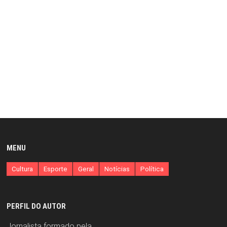
MENU
Cultura
Esporte
Geral
Notícias
Política
PERFIL DO AUTOR
Jornalista formado pela