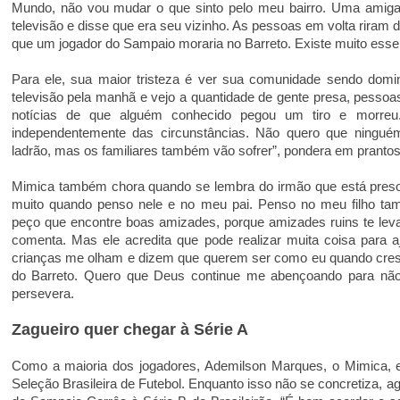
Mundo, não vou mudar o que sinto pelo meu bairro. Uma amig
televisão e disse que era seu vizinho. As pessoas em volta riram
que um jogador do Sampaio moraria no Barreto. Existe muito esse 
Para ele, sua maior tristeza é ver sua comunidade sendo domin
televisão pela manhã e vejo a quantidade de gente presa, pessoas
notícias de que alguém conhecido pegou um tiro e morre
independentemente das circunstâncias. Não quero que ningu
ladrão, mas os familiares também vão sofrer”, pondera em prantos
Mimica também chora quando se lembra do irmão que está preso
muito quando penso nele e no meu pai. Penso no meu filho t
peço que encontre boas amizades, porque amizades ruins te le
comenta. Mas ele acredita que pode realizar muita coisa para 
crianças me olham e dizem que querem ser como eu quando cresc
do Barreto. Quero que Deus continue me abençoando para não
persevera.
Zagueiro quer chegar à Série A
Como a maioria dos jogadores, Ademilson Marques, o Mimica, e
Seleção Brasileira de Futebol. Enquanto isso não se concretiza, 