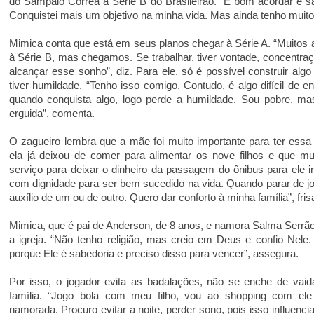
do Sampaio Corrêa à Série B do Brasileirão. “É bom acordar e s
Conquistei mais um objetivo na minha vida. Mas ainda tenho muito 
Mimica conta que está em seus planos chegar à Série A. “Muitos
à Série B, mas chegamos. Se trabalhar, tiver vontade, concentraç
alcançar esse sonho”, diz. Para ele, só é possível construir alg
tiver humildade. “Tenho isso comigo. Contudo, é algo difícil de en
quando conquista algo, logo perde a humildade. Sou pobre, 
erguida”, comenta.
O zagueiro lembra que a mãe foi muito importante para ter essa
ela já deixou de comer para alimentar os nove filhos e que mu
serviço para deixar o dinheiro da passagem do ônibus para ele ir
com dignidade para ser bem sucedido na vida. Quando parar de j
auxílio de um ou de outro. Quero dar conforto à minha família”, fris
Mimica, que é pai de Anderson, de 8 anos, e namora Salma Serrã
a igreja. “Não tenho religião, mas creio em Deus e confio Nele
porque Ele é sabedoria e preciso disso para vencer”, assegura.
Por isso, o jogador evita as badalações, não se enche de vaid
família. “Jogo bola com meu filho, vou ao shopping com e
namorada. Procuro evitar a noite, perder sono, pois isso influenc