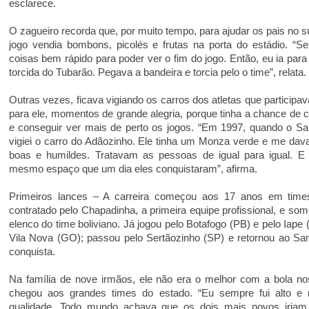
esclarece.
O zagueiro recorda que, por muito tempo, para ajudar os pais no 
jogo vendia bombons, picolés e frutas na porta do estádio. “
coisas bem rápido para poder ver o fim do jogo. Então, eu ia par
torcida do Tubarão. Pegava a bandeira e torcia pelo o time”, relata.
Outras vezes, ficava vigiando os carros dos atletas que particip
para ele, momentos de grande alegria, porque tinha a chance de
e conseguir ver mais de perto os jogos. “Em 1997, quando o S
vigiei o carro do Adãozinho. Ele tinha um Monza verde e me da
boas e humildes. Tratavam as pessoas de igual para igual. E 
mesmo espaço que um dia eles conquistaram”, afirma.
Primeiros lances – A carreira começou aos 17 anos em time
contratado pelo Chapadinha, a primeira equipe profissional, e so
elenco do time boliviano. Já jogou pelo Botafogo (PB) e pelo Iape
Vila Nova (GO); passou pelo Sertãozinho (SP) e retornou ao Sam
conquista.
Na família de nove irmãos, ele não era o melhor com a bola no
chegou aos grandes times do estado. “Eu sempre fui alto e
qualidade. Todo mundo achava que os dois mais novos iriam