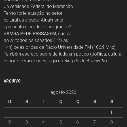
Universidade Federal do Maranhão.
Tenho forte atuação no setor
cultural da cidade. Atualmente
apresenta e produz o programa
O
SAMBA PEDE PASSAGEM
, que vai
ao ar todos os sábados (12h às
14h) pelas ondas da Rádio Universidade FM (106,9 Mhz).
Também escrevo sobre de tudo um pouco (política, cultura,
esporte e variedades) aqui no
Blog do Joel Jacintho
.
ARQUIVO
agosto 2026
D
S
T
Q
Q
S
S
1
2
3
4
5
6
7
8