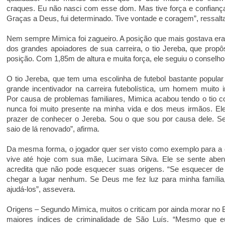
craques. Eu não nasci com esse dom. Mas tive força e confiança
Graças a Deus, fui determinado. Tive vontade e coragem”, ressalt
Nem sempre Mimica foi zagueiro. A posição que mais gostava era a
dos grandes apoiadores de sua carreira, o tio Jereba, que prop
posição. Com 1,85m de altura e muita força, ele seguiu o conselho
O tio Jereba, que tem uma escolinha de futebol bastante popular
grande incentivador na carreira futebolística, um homem muito 
Por causa de problemas familiares, Mimica acabou tendo o tio
nunca foi muito presente na minha vida e dos meus irmãos. Ele 
prazer de conhecer o Jereba. Sou o que sou por causa dele. S
saio de lá renovado”, afirma.
Da mesma forma, o jogador quer ser visto como exemplo para a
vive até hoje com sua mãe, Lucimara Silva. Ele se sente aben
acredita que não pode esquecer suas origens. “Se esquecer de
chegar a lugar nenhum. Se Deus me fez luz para minha família
ajudá-los”, assevera.
Origens – Segundo Mimica, muitos o criticam por ainda morar no 
maiores índices de criminalidade de São Luís. “Mesmo que 