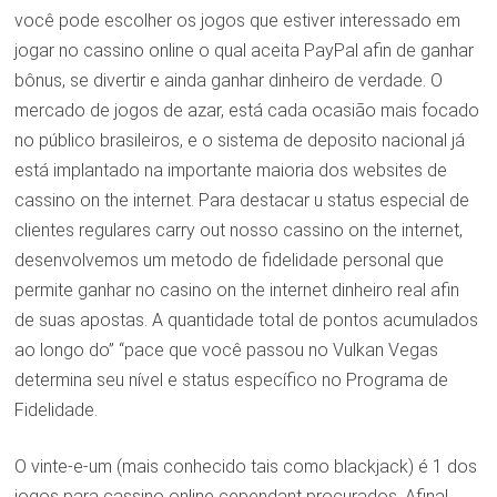
você pode escolher os jogos que estiver interessado em
jogar no cassino online o qual aceita PayPal afin de ganhar
bônus, se divertir e ainda ganhar dinheiro de verdade. O
mercado de jogos de azar, está cada ocasião mais focado
no público brasileiros, e o sistema de deposito nacional já
está implantado na importante maioria dos websites de
cassino on the internet. Para destacar u status especial de
clientes regulares carry out nosso cassino on the internet,
desenvolvemos um metodo de fidelidade personal que
permite ganhar no casino on the internet dinheiro real afin
de suas apostas. A quantidade total de pontos acumulados
ao longo do” “pace que você passou no Vulkan Vegas
determina seu nível e status específico no Programa de
Fidelidade.
O vinte-e-um (mais conhecido tais como blackjack) é 1 dos
jogos para cassino online cependant procurados. Afinal,