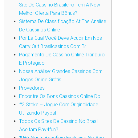
Site De Cassino Brasileiro Tem A New
Melhor Oferta Para Bônus?
Sistema De Classificação At The Analise
De Cassinos Online
Por La Cual Você Deve Acudir Em Nos
Carry Out Brasilcasinos Com Br
Pagamento De Cassino Online Tranquilo
E Protegido
Nossa Análise: Grandes Cassinos Com
Jogos Online Grátis
Provedores
Encontre Os Bons Cassinos Online Do
#3 Stake – Jogue Com Originalidade
Utilizando Paypal
Todos Os Sites De Cassino No Brasil
Aceitam Pay4fun?
❓ Há Algum Benefício Exclusivo No Ano