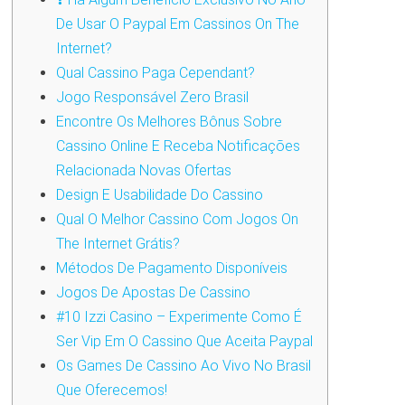
De Usar O Paypal Em Cassinos On The
Internet?
Qual Cassino Paga Cependant?
Jogo Responsável Zero Brasil
Encontre Os Melhores Bônus Sobre
Cassino Online E Receba Notificações
Relacionada Novas Ofertas
Design E Usabilidade Do Cassino
Qual O Melhor Cassino Com Jogos On
The Internet Grátis?
Métodos De Pagamento Disponíveis
Jogos De Apostas De Cassino
#10 Izzi Casino – Experimente Como É
Ser Vip Em O Cassino Que Aceita Paypal
Os Games De Cassino Ao Vivo No Brasil
Que Oferecemos!