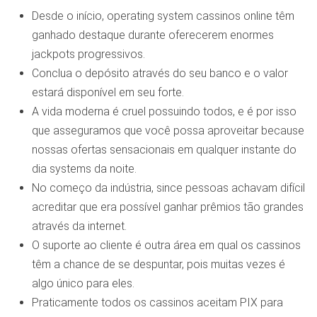
Desde o início, operating system cassinos online têm
ganhado destaque durante oferecerem enormes
jackpots progressivos.
Conclua o depósito através do seu banco e o valor
estará disponível em seu forte.
A vida moderna é cruel possuindo todos, e é por isso
que asseguramos que você possa aproveitar because
nossas ofertas sensacionais em qualquer instante do
dia systems da noite.
No começo da indústria, since pessoas achavam difícil
acreditar que era possível ganhar prêmios tão grandes
através da internet.
O suporte ao cliente é outra área em qual os cassinos
têm a chance de se despuntar, pois muitas vezes é
algo único para eles.
Praticamente todos os cassinos aceitam PIX para