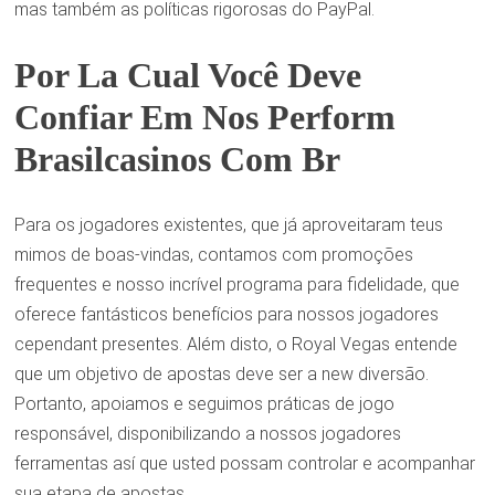
mas também as políticas rigorosas do PayPal.
Por La Cual Você Deve
Confiar Em Nos Perform
Brasilcasinos Com Br
Para os jogadores existentes, que já aproveitaram teus
mimos de boas-vindas, contamos com promoções
frequentes e nosso incrível programa para fidelidade, que
oferece fantásticos benefícios para nossos jogadores
cependant presentes. Além disto, o Royal Vegas entende
que um objetivo de apostas deve ser a new diversão.
Portanto, apoiamos e seguimos práticas de jogo
responsável, disponibilizando a nossos jogadores
ferramentas así que usted possam controlar e acompanhar
sua etapa de apostas.