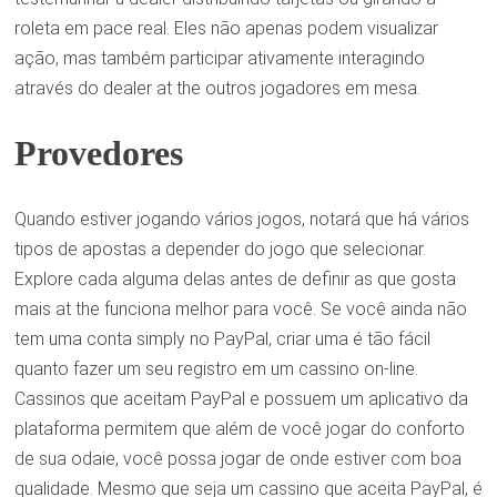
roleta em pace real. Eles não apenas podem visualizar
ação, mas também participar ativamente interagindo
através do dealer at the outros jogadores em mesa.
Provedores
Quando estiver jogando vários jogos, notará que há vários
tipos de apostas a depender do jogo que selecionar.
Explore cada alguma delas antes de definir as que gosta
mais at the funciona melhor para você. Se você ainda não
tem uma conta simply no PayPal, criar uma é tão fácil
quanto fazer um seu registro em um cassino on-line.
Cassinos que aceitam PayPal e possuem um aplicativo da
plataforma permitem que além de você jogar do conforto
de sua odaie, você possa jogar de onde estiver com boa
qualidade. Mesmo que seja um cassino que aceita PayPal, é