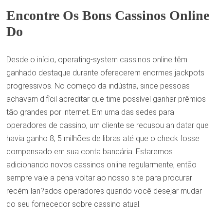
Encontre Os Bons Cassinos Online
Do
Desde o início, operating-system cassinos online têm
ganhado destaque durante oferecerem enormes jackpots
progressivos. No começo da indústria, since pessoas
achavam difícil acreditar que time possível ganhar prêmios
tão grandes por internet. Em uma das sedes para
operadores de cassino, um cliente se recusou an datar que
havia ganho 8, 5 milhões de libras até que o check fosse
compensado em sua conta bancária. Estaremos
adicionando novos cassinos online regularmente, então
sempre vale a pena voltar ao nosso site para procurar
recém-lan?ados operadores quando você desejar mudar
do seu fornecedor sobre cassino atual.