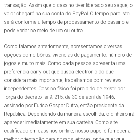
transação. Assim que o cassino tiver liberado seu saque, o
valor chegará na sua conta do PayPal. O tempo para isto
será conforme u tempo de processamento do cassino e
pode variar no meio de um ou outro.
Como falamos anteriormente, apresentamos diversas
opções como bônus, vivencias de pagamento, número de
jogos e muito mais. Como cada pessoa apresenta uma
preferência carry out que busca electronic do que
considera mais importante, trabalhamos com reviews
independentes. Cassino físico foi proibido de existir por
força do decreto-lei 9. 215, de 30 de abril de 1946,
assinado por Eurico Gaspar Dutra, então presidente da
República. Dependendo da maneira escolhida, o dinheiro irá
aparecer imediatamente em sua carteira. Como site
cualificado em cassinos on-line, nosso papel é fornecer a
melhor orientação para nossos leitores, onde quer que