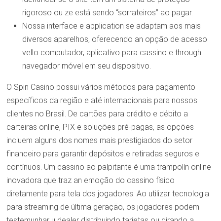
rigoroso ou ze está sendo “sorrateiros” ao pagar.
Nossa interface e application se adaptam aos mais
diversos aparelhos, oferecendo an opção de acesso
vello computador, aplicativo para cassino e through
navegador móvel em seu dispositivo.
O Spin Casino possui vários métodos para pagamento
específicos da região e até internacionais para nossos
clientes no Brasil. De cartões para crédito e débito a
carteiras online, PIX e soluções pré-pagas, as opções
incluem alguns dos nomes mais prestigiados do setor
financeiro para garantir depósitos e retiradas seguros e
contínuos. Um cassino ao palpitante é uma trampolín online
inovadora que traz an emoção do cassino físico
diretamente para tela dos jogadores. Ao utilizar tecnologia
para streaming de última geração, os jogadores podem
testemunhar u dealer distribuindo tarjetas ou girando a