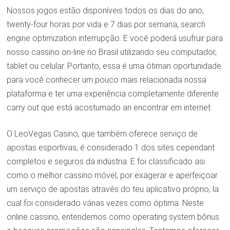
Nossos jogos estão disponíveis todos os dias do ano,
twenty-four horas por vida e 7 dias por semana, search
engine optimization interrupção. E você poderá usufruir para
nosso cassino on-line no Brasil utilizando seu computador,
tablet ou celular. Portanto, essa é uma ótiman oportunidade
para você conhecer um pouco mais relacionada nossa
plataforma e ter uma experiência completamente diferente
carry out que está acostumado an encontrar em internet.
O LeoVegas Casino, que também oferece serviço de
apostas esportivas, é considerado 1 dos sites cependant
completos e seguros da indústria. E foi classificado asi
como o melhor cassino móvel, por exagerar e aperfeiçoar
um serviço de apostas através do teu aplicativo próprio, la
cual foi considerado várias vezes como óptima. Neste
online cassino, entendemos como operating system bônus