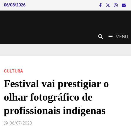
Skip
06/08/2026
to
content
MENU
CULTURA
Festival vai prestigiar o
olhar fotográfico de
profissionais indígenas
06/07/2020