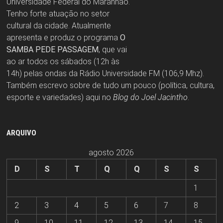
Universidade Federal do Maranhão.
Tenho forte atuação no setor
cultural da cidade. Atualmente
apresenta e produz o programa
O
SAMBA PEDE PASSAGEM
, que vai
ao ar todos os sábados (12h às
14h) pelas ondas da Rádio Universidade FM (106,9 Mhz).
Também escrevo sobre de tudo um pouco (política, cultura,
esporte e variedades) aqui no
Blog do Joel Jacintho
.
ARQUIVO
agosto 2026
D
S
T
Q
Q
S
S
1
2
3
4
5
6
7
8
9
10
11
12
13
14
15