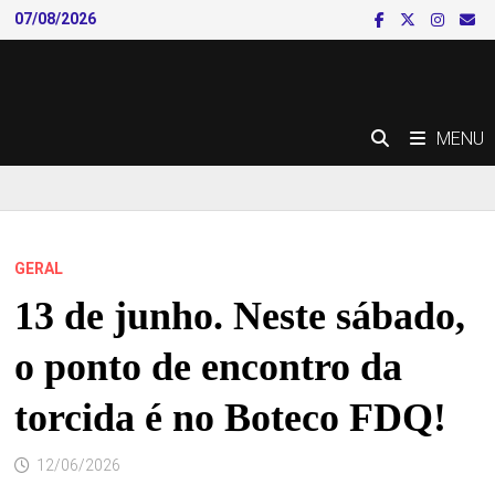
Skip
07/08/2026
to
content
MENU
GERAL
13 de junho. Neste sábado,
o ponto de encontro da
torcida é no Boteco FDQ!
12/06/2026