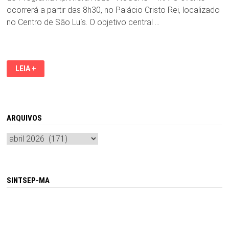
ocorrerá a partir das 8h30, no Palácio Cristo Rei, localizado
no Centro de São Luís. O objetivo central …
UFMA
LEIA +
LANÇA,
NESTA
QUARTA,
30
DE
ABRIL,
PROGRAMA
ARQUIVOS
PARA
FORTALECER
Arquivos
REDE
DE
ASSISTÊNCIA
SOCIAL
NA
GRANDE
SINTSEP-MA
SÃO
LUÍ