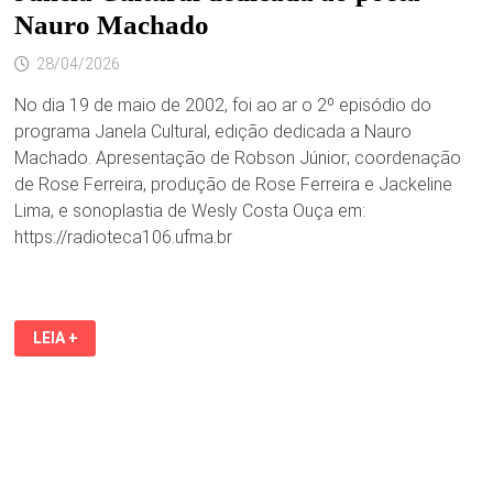
DE
Nauro Machado
MAIO
EM
LOJAS
28/04/2026
FÍSICAS
E
PELO
No dia 19 de maio de 2002, foi ao ar o 2º episódio do
SITE
programa Janela Cultural, edição dedicada a Nauro
Machado. Apresentação de Robson Júnior; coordenação
de Rose Ferreira, produção de Rose Ferreira e Jackeline
Lima, e sonoplastia de Wesly Costa Ouça em:
https://radioteca106.ufma.br
RÁDIO
LEIA +
UNIVERSIDADE
FM
DISPONIBILIZA
JANELA
CULTURAL
DEDICADA
AO
POETA
NAURO
MACHADO