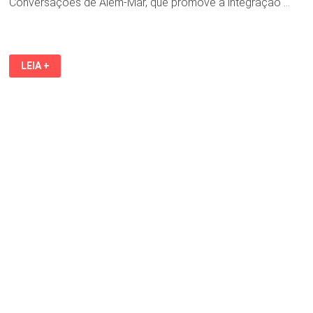
Conversações de Além-Mar, que promove a integração …
TV
LEIA +
UFMA
RECEBE
O
ESCRITOR,
ENSAÍSTA
E
CRÍTICO
LITERÁRIO
ALEXANDRE
MAIA
LAGO,
NESSA
QUARTA-
FEIRA,
29