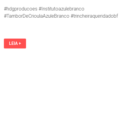
#hdgproducoes #Institutoazulebranco
#TamborDeCrioulaAzuleBranco #trincheiraqueridadobf
BOI
LEIA +
TRINCHEIRA
QUERIDA
DO
BF
2º
REALIZA,
NESTE
SÁBADO,
2
DE
MAIO,
O
GRANDE
ENSAIO.
PARTICIPE!