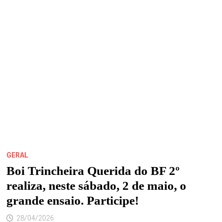
MARANHÃO
ACONTECE
NOS
DIAS
20
E
21
DE
MAIO
DESTE
ANO,
EM
SÃO
LUÍS
GERAL
Boi Trincheira Querida do BF 2º
realiza, neste sábado, 2 de maio, o
grande ensaio. Participe!
28/04/2026