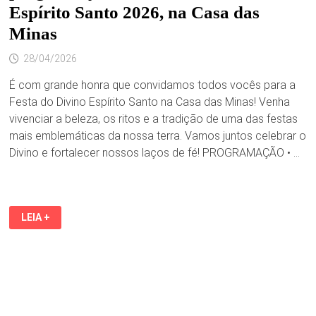
Espírito Santo 2026, na Casa das
Minas
28/04/2026
É com grande honra que convidamos todos vocês para a
Festa do Divino Espírito Santo na Casa das Minas! Venha
vivenciar a beleza, os ritos e a tradição de uma das festas
mais emblemáticas da nossa terra. Vamos juntos celebrar o
Divino e fortalecer nossos laços de fé! PROGRAMAÇÃO • …
MADRE
LEIA +
DEUS
EM
FESTA:
CONHEÇA
A
PROGRAMAÇÃO
DA
FESTA
DO
DIVINO