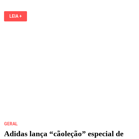
CHOPERIA
LEIA +
MARCELA
ANUNCIA
PROGRAMAÇÃO
DESTE
FINAL
DE
SEMANA!
TEM
REGGAE,
BREGA,
SERESTA
E
ARROCHA
DO
TRABALHADOR!
GERAL
Adidas lança “cãoleção” especial de