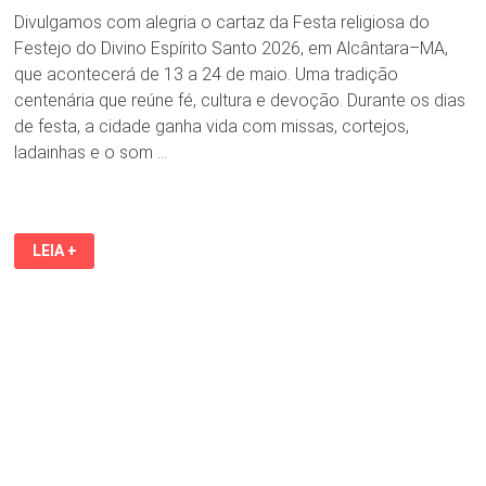
Divulgamos com alegria o cartaz da Festa religiosa do
Festejo do Divino Espírito Santo 2026, em Alcântara–MA,
que acontecerá de 13 a 24 de maio. Uma tradição
centenária que reúne fé, cultura e devoção. Durante os dias
de festa, a cidade ganha vida com missas, cortejos,
ladainhas e o som …
FESTEJO
LEIA +
DO
DIVINO
ESPÍRITO
SANTO
2026,
EM
ALCÂNTARA
(MA),
ACONTECERÁ
DE
13
A
24
DE
MAIO.