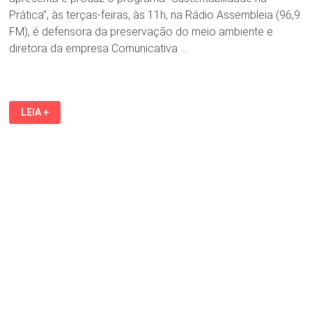
Prática”, às terças-feiras, às 11h, na Rádio Assembleia (96,9
FM), é defensora da preservação do meio ambiente e
diretora da empresa Comunicativa …
ROZALVO
LEIA +
JÚNIOR
HOMENAGEIA
A
JORNALISTA
E
EMPRESÁRIA
MARIA
REGINA
TELLES
E
DESTACA
SUA
TRAJETÓRIA
PROFISSIONAL