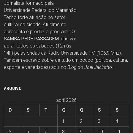
Jornalista formado pela
Universidade Federal do Maranhão.
Tenho forte atuação no setor
cultural da cidade. Atualmente
apresenta e produz o programa
O
SAMBA PEDE PASSAGEM
, que vai
ao ar todos os sábados (12h às
14h) pelas ondas da Rádio Universidade FM (106,9 Mhz).
Também escrevo sobre de tudo um pouco (política, cultura,
esporte e variedades) aqui no
Blog do Joel Jacintho
.
ARQUIVO
abril 2026
D
S
T
Q
Q
S
S
1
2
3
4
5
6
7
8
9
10
11