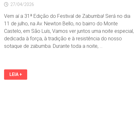
27/04/2026
Vem aí a 31ª Edição do Festival de Zabumba! Será no dia
11 de julho, na Av. Newton Bello, no bairro do Monte
Castelo, em São Luís, Vamos ver juntos uma noite especial,
dedicada à força, à tradição e à resistência do nosso
sotaque de zabumba. Durante toda a noite, …
11
LEIA +
DE
JULHO,
NA
AV.
NEWTON
BELLO,
NO
MONTE
CASTELO:
31ª
EDIÇÃO
DO
FESTIVAL
DE
ZABUMBA