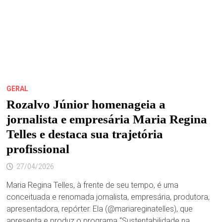
HOMENAGEARÁ
A
PESQUISADORA
E
FOLCLORISTA
TEREZINHA
JANSEN
E
O
BUMBA-
MEU-
BOI
DE
GERAL
CARUTAPERA.
Rozalvo Júnior homenageia a
jornalista e empresária Maria Regina
Telles e destaca sua trajetória
profissional
27/04/2026
Maria Regina Telles, à frente de seu tempo, é uma
conceituada e renomada jornalista, empresária, produtora,
apresentadora, repórter. Ela (@mariareginatelles), que
apresenta e produz o programa “Sustentabilidade na