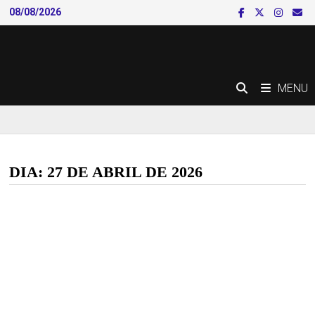
Skip
08/08/2026
to
content
MENU
DIA:
27 DE ABRIL DE 2026