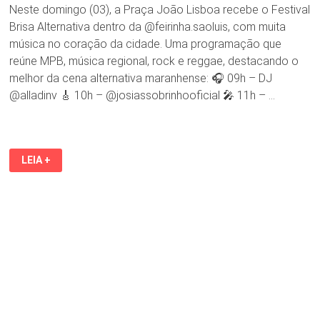
Neste domingo (03), a Praça João Lisboa recebe o Festival
Brisa Alternativa dentro da @feirinha.saoluis, com muita
música no coração da cidade. Uma programação que
reúne MPB, música regional, rock e reggae, destacando o
melhor da cena alternativa maranhense: 🎧 09h – DJ
@alladinv 🎸 10h – @josiassobrinhooficial 🎤 11h – …
NESTE
LEIA +
DOMINGO
(03),
A
PRAÇA
JOÃO
LISBOA
RECEBE
O
FESTIVAL
BRISA
ALTERNATIVA
DENTRO
DA
@FEIRINHA.SAOLUIS,
COM
MUITA