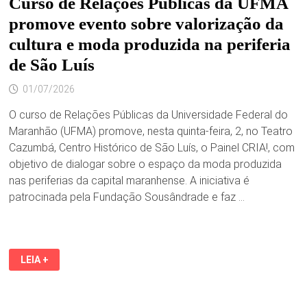
Curso de Relações Públicas da UFMA
promove evento sobre valorização da
cultura e moda produzida na periferia
de São Luís
01/07/2026
O curso de Relações Públicas da Universidade Federal do
Maranhão (UFMA) promove, nesta quinta-feira, 2, no Teatro
Cazumbá, Centro Histórico de São Luís, o Painel CRIA!, com
objetivo de dialogar sobre o espaço da moda produzida
nas periferias da capital maranhense. A iniciativa é
patrocinada pela Fundação Sousândrade e faz …
CURSO
LEIA +
DE
RELAÇÕES
PÚBLICAS
DA
UFMA