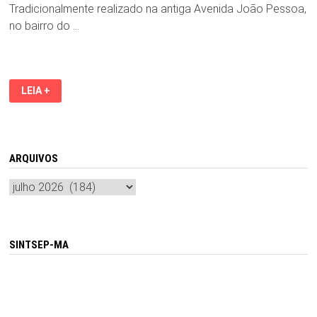
Tradicionalmente realizado na antiga Avenida João Pessoa,
no bairro do …
DEU
LEIA +
BODE
NO
DESFILE
DE
BOIS
DE
MATRACA
ARQUIVOS
NA
AVENIDA
Arquivos
SÃO
MARÇAL
SINTSEP-MA