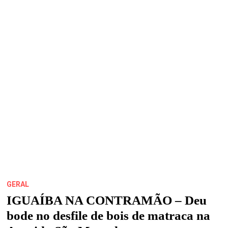
PROMOVE
EVENTO
SOBRE
VALORIZAÇÃO
DA
CULTURA
E
MODA
PRODUZIDA
NA
PERIFERIA
DE
SÃO
LUÍS
GERAL
IGUAÍBA NA CONTRAMÃO – Deu
bode no desfile de bois de matraca na