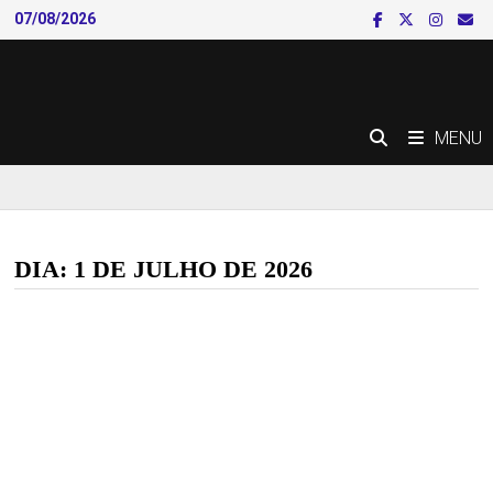
Skip
07/08/2026
to
content
MENU
DIA:
1 DE JULHO DE 2026