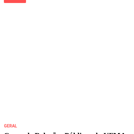
DAS
TRADIÇÕES
INICIA
NESTA
SEXTA,
3,
E
SEGUE
ATÉ
DOMINGO,
5,
NO
CENTRO
DE
COMERCIALIZAÇÃO
DE
PRODUTOS
ARTESANAIS
DO
MARANHÃO
GERAL