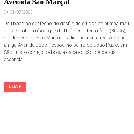
Avenida São Marçal
01/07/2026
Deu bode no desfecho do desfile de grupos de bumba meu
boi de matraca (sotaque da Ilha) nesta terça-feira (30/06),
dia dedicado a São Marçal. Tradicionalmente realizado na
antiga Avenida João Pessoa, no bairro do João Paulo, em
São Luís, o cortejo de bois, a cada edição, perde sua
essência …
IGUAÍBA
LEIA +
NA
CONTRAMÃO
–
DEU
BODE
NO
DESFILE
DE
BOIS
DE
MATRACA