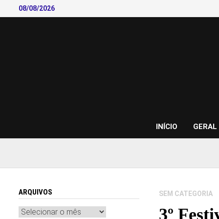
Skip
08/08/2026
to
content
INÍCIO
GERAL
ARQUIVOS
SEM CATEGORIA
3º Festi
Arquivos