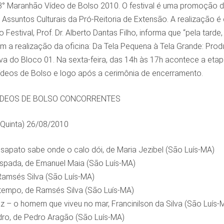
° Maranhão Vídeo de Bolso 2010. O festival é uma promoção d
Assuntos Culturais da Pró-Reitoria de Extensão. A realização
Festival, Prof. Dr. Alberto Dantas Filho, informa que “pela tar
m a realização da oficina: Da Tela Pequena à Tela Grande: Produ
a do Bloco 01. Na sexta-feira, das 14h às 17h acontece a etapa
ídeos de Bolso e logo após a cerimônia de encerramento.
ÍDEOS DE BOLSO CONCORRENTES
(Quinta) 26/08/2010
sapato sabe onde o calo dói, de Maria Jezibel (São Luís-MA)
 espada, de Emanuel Maia (São Luís-MA)
Ramsés Silva (São Luís-MA)
 tempo, de Ramsés Silva (São Luís-MA)
az – o homem que viveu no mar, Francinilson da Silva (São Luís-
ro, de Pedro Aragão (São Luís-MA)