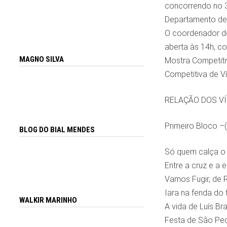
concorrendo no 3
Departamento de 
O coordenador do 
aberta às 14h, co
MAGNO SILVA
Mostra Competitiv
Competitiva de V
RELAÇÃO DOS V
Primeiro Bloco –
BLOG DO BIAL MENDES
Só quem calça o 
Entre a cruz e a
Vamos Fugir, de 
Iara na fenda do
WALKIR MARINHO
A vida de Luís Br
Festa de São Ped