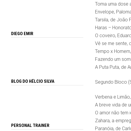
Toma uma dose aí
Envelope, Paloma
Tarsila, de João 
Haras – Honorato
DIEGO EMIR
O coveiro, Eduar
Vê se me sente, 
Tempo x Homem, 
Fazendo um som (
A Puta Puta, de 
BLOG DO HÉLCIO SILVA
Segundo Bloco (
Verbena e Limão,
A breve vida de 
O amor não tem i
Zahara, a empreg
PERSONAL TRAINER
Paranóia, de Car