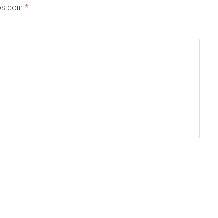
dos com
*