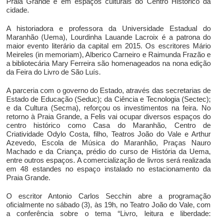
Praia Grande e em espaços culturais do Centro Histórico da
cidade.
A historiadora e professora da Universidade Estadual do
Maranhão (Uema), Lourdinha Lauande Lacroix é a patrona do
maior evento literário da capital em 2015. Os escritores Mário
Meireles (in memoriam), Alberico Carneiro e Raimunda Frazão e
a bibliotecária Mary Ferreira são homenageados na nona edição
da Feira do Livro de São Luís.
A parceria com o governo do Estado, através das secretarias de
Estado de Educação (Seduc); da Ciência e Tecnologia (Sectec);
e da Cultura (Secma), reforçou os investimentos na feira. No
retorno à Praia Grande, a Felis vai ocupar diversos espaços do
centro histórico como Casa do Maranhão, Centro de
Criatividade Odylo Costa, filho, Teatros João do Vale e Arthur
Azevedo, Escola de Música do Maranhão, Praças Nauro
Machado e da Criança, prédio do curso de História da Uema,
entre outros espaços. A comercialização de livros será realizada
em 48 estandes no espaço instalado no estacionamento da
Praia Grande.
O escritor Antonio Carlos Secchin abre a programação
oficialmente no sábado (3), às 19h, no Teatro João do Vale, com
a conferência sobre o tema “Livro, leitura e liberdade: