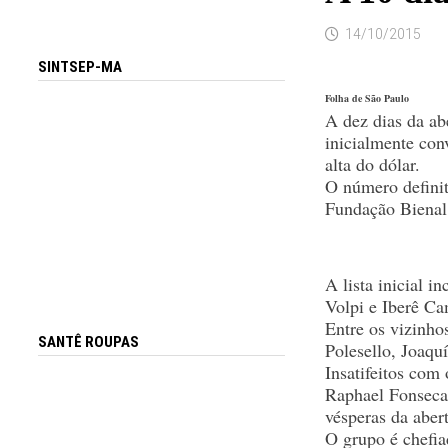
14/10/2015
SINTSEP-MA
Folha de São Paulo
A dez dias da ab
inicialmente con
alta do dólar.
O número definit
Fundação Bienal 
A lista inicial 
Volpi e Iberê C
Entre os vizinho
SANTÊ ROUPAS
Polesello, Joaqu
Insatifeitos com
Raphael Fonseca 
vésperas da abert
O grupo é chefia