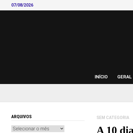
Skip
07/08/2026
to
content
INÍCIO
GERAL
ARQUIVOS
SEM CATEGORIA
A 10 dia
Arquivos