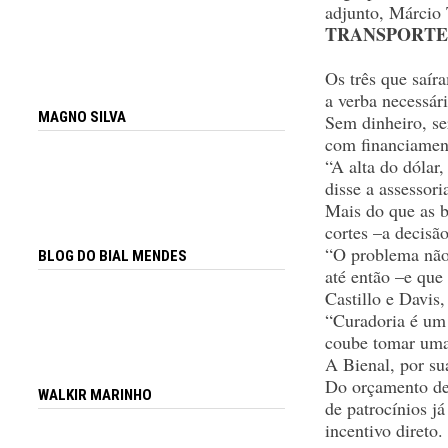
adjunto, Márcio 
TRANSPORTE
Os três que saír
a verba necessári
MAGNO SILVA
Sem dinheiro, se
com financiament
“A alta do dólar,
disse a assessori
Mais do que as b
cortes –a decisã
“O problema não 
BLOG DO BIAL MENDES
até então –e que
Castillo e Davis
“Curadoria é um 
coube tomar uma
A Bienal, por sua
Do orçamento de 
WALKIR MARINHO
de patrocínios j
incentivo direto.