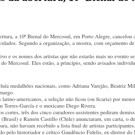
ertura, a 10ª Bienal do Mercosul, em Porto Alegre, cancelou a
vidados. Segundo a organização, a mostra, com orçamento de 
ivo e os nomes dos artistas que não estarão mais no evento s
do Mercosul. Eles estão, a princípio, sendo avisados individ
incluía medalhões nacionais, como Adriana Varejão, Beatriz Mi
amargo.
s latino-americanos, a seleção não ficou (ou ficaria) por meno
ín Torres-García e o mexicano Diego Rivera.
 os cortes, três dos cinco curadores-assistentes pediram demi
(Brasil) e Ramón Castillo (Chile) anunciaram, em carta, o de
ura, não haviam recebido a lista final de artistas participantes
do pelo historiador e crítico Gaudêncio Fidelis, ex-diretor d