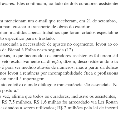
Tavares. Eles continuam, ao lado de dois curadores-assistente
am mencionam um e-mail que receberam, em 21 de setembro, a
a para custear o transporte de obras do exterior.
riam mantidos apenas trabalhos que foram criados especialme
o específico para o traslado.
 associada a necessidade de ajustes no orçamento, levou ao cor
a da Bienal à Folha nesta segunda (12).
aixas, o que incomodou os curadores-assistentes foi terem si
o veio exclusivamente da direção, dizem, desconsiderando o tra
é para ser medido através de números, mas a partir da delicad
 nos levou à renúncia por incompatibilidade ética e profissi
, em email à reportagem.
ato coletivo e onde diálogo e transparência são essenciais. 
 postura.”
 vez, afirma que todos os curadores, inclusive os assistentes,
R$ 7,5 milhões, R$ 1,6 milhão foi arrecadado via Lei Rouane
á assinados a serem utilizados; R$ 2 milhões pela lei de ince