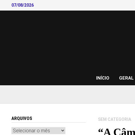
Skip
07/08/2026
to
content
INÍCIO
GERAL
ARQUIVOS
SEM CATEGORIA
“A Câma
Arquivos