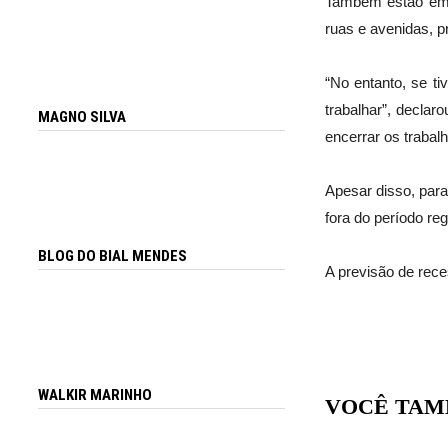
Também estão em p
ruas e avenidas, p
“No entanto, se t
trabalhar”, declar
MAGNO SILVA
encerrar os trabalh
Apesar disso, par
fora do período reg
BLOG DO BIAL MENDES
A previsão de reces
WALKIR MARINHO
VOCÊ TAM