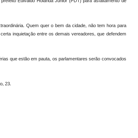
 prefeito Edivaldo Holanda Júnior (PDT) para asfaltamento de
xtraordinária. Quem quer o bem da cidade, não tem hora para
am certa inquietação entre os demais vereadores, que defendem
érias que estão em pauta, os parlamentares serão convocados
o, 23.