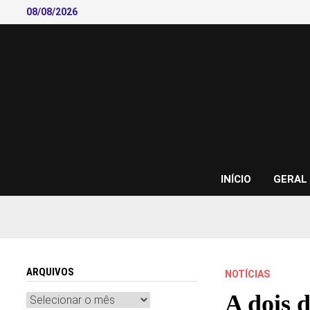
Skip
08/08/2026
to
content
INÍCIO
GERAL
ARQUIVOS
NOTÍCIAS
A dois 
Arquivos