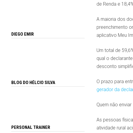
de Renda e 18,4%
A maioria dos do
preenchimento on
DIEGO EMIR
aplicativo Meu I
Um total de 59,6
qual o declarant
desconto simplif
O prazo para ent
BLOG DO HÉLCIO SILVA
gerador da decl
Quem não enviar 
As pessoas físic
PERSONAL TRAINER
atividade rural 