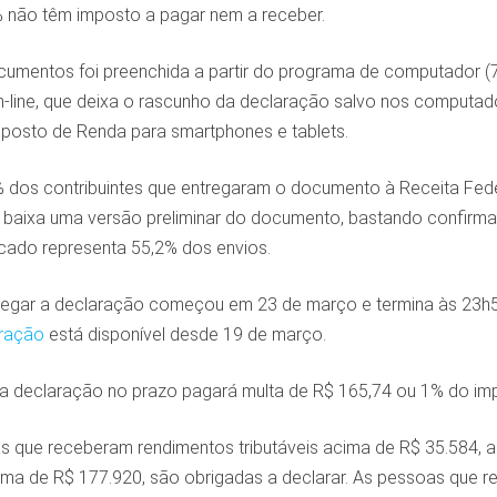
 não têm imposto a pagar nem a receber.
cumentos foi preenchida a partir do programa de computador (7
-line, que deixa o rascunho da declaração salvo nos computado
mposto de Renda para smartphones e tablets.
% dos contribuintes que entregaram o documento à Receita Fede
e baixa uma versão preliminar do documento, bastando confirma
icado representa 55,2% dos envios.
regar a declaração começou em 23 de março e termina às 23h59
aração
está disponível desde 19 de março.
a declaração no prazo pagará multa de R$ 165,74 ou 1% do imp
as que receberam rendimentos tributáveis acima de R$ 35.584, 
acima de R$ 177.920, são obrigadas a declarar. As pessoas que 