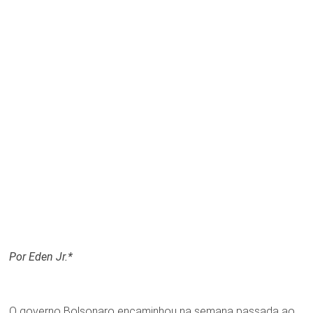
Por Eden Jr.*
O governo Bolsonaro encaminhou na semana passada ao