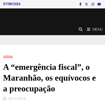
Skip
07/08/2026
to
content
MENU
GERAL
A “emergência fiscal”, o
Maranhão, os equívocos e
a preocupação
10/11/2019