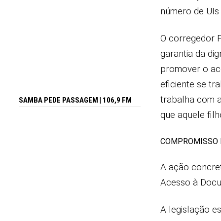
número de UIs 
O corregedor F
garantia da di
promover o ace
eficiente se t
trabalha com a
SAMBA PEDE PASSAGEM | 106,9 FM
que aquele filho
COMPROMISSO N
A ação concret
Acesso à Docum
A legislação es