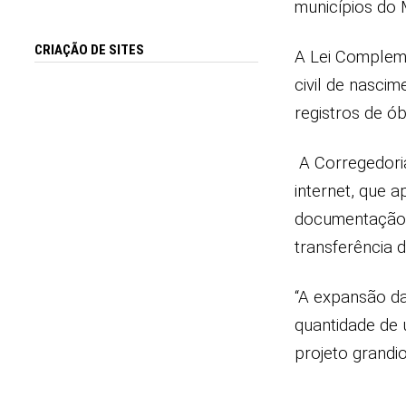
municípios do
CRIAÇÃO DE SITES
A Lei Compleme
civil de nasci
registros de ó
A Corregedoria
internet, que 
documentação b
transferência 
“A expansão da
quantidade de 
projeto grandi