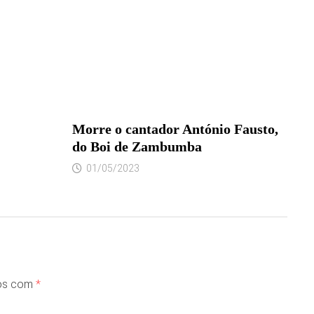
Morre o cantador António Fausto,
do Boi de Zambumba
01/05/2023
dos com
*