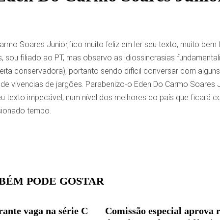
rmo Soares Junior,fico muito feliz em ler seu texto, muito bem
s, sou filiado ao PT, mas observo as idiossincrasias fundament
eita conservadora), portanto sendo difícil conversar com alguns
 de vivencias de jargões. Parabenizo-o Eden Do Carmo Soares J
 texto impecável, num nível dos melhores do país que ficará com
sionado tempo.
BÉM PODE GOSTAR
rante vaga na série C
Comissão especial aprova r