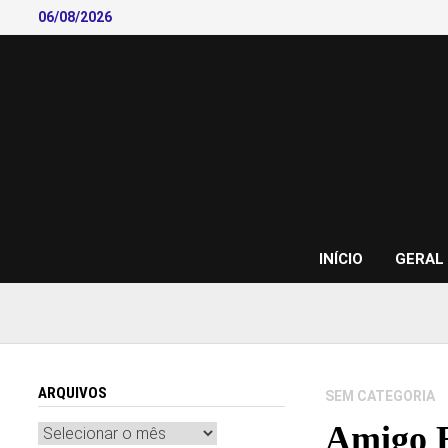
Skip
06/08/2026
to
content
INÍCIO
GERAL
ARQUIVOS
SEM CATEGORIA
Amigo E
Arquivos