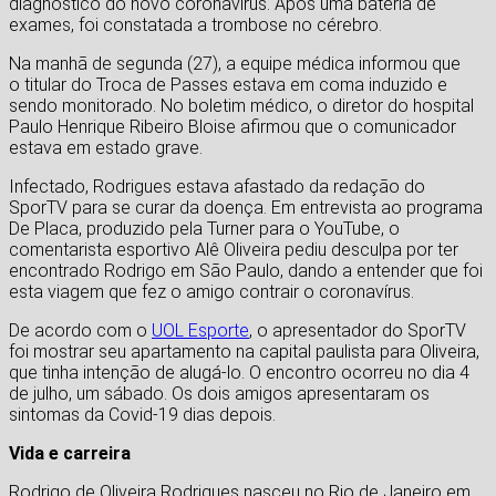
diagnóstico do novo coronavírus. Após uma bateria de
exames, foi constatada a trombose no cérebro.
Na manhã de segunda (27), a equipe médica informou que
o titular do Troca de Passes estava em coma induzido e
sendo monitorado. No boletim médico, o diretor do hospital
Paulo Henrique Ribeiro Bloise afirmou que o comunicador
estava em estado grave.
Infectado, Rodrigues estava afastado da redação do
SporTV para se curar da doença. Em entrevista ao programa
De Placa, produzido pela Turner para o YouTube, o
comentarista esportivo Alê Oliveira pediu desculpa por ter
encontrado Rodrigo em São Paulo, dando a entender que foi
esta viagem que fez o amigo contrair o coronavírus.
De acordo com o
UOL Esporte
, o apresentador do SporTV
foi mostrar seu apartamento na capital paulista para Oliveira,
que tinha intenção de alugá-lo. O encontro ocorreu no dia 4
de julho, um sábado. Os dois amigos apresentaram os
sintomas da Covid-19 dias depois.
Vida e carreira
Rodrigo de Oliveira Rodrigues nasceu no Rio de Janeiro em