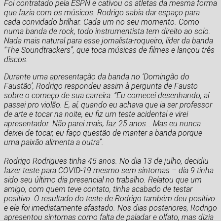
Foi contratado pela ESPN e cativou os atletas da mesma forma
que fazia com os músicos. Rodrigo sabia dar espaço para
cada convidado brilhar. Cada um no seu momento. Como
numa banda de rock, todo instrumentista tem direito ao solo.
Nada mais natural para esse jornalista-roqueiro, líder da banda
“The Soundtrackers”, que toca músicas de filmes e lançou três
discos.
Durante uma apresentação da banda no ‘Domingão do
Faustão’, Rodrigo respondeu assim à pergunta de Fausto
sobre o começo de sua carreira: “Eu comecei desenhando, aí
passei pro violão. E, aí, quando eu achava que ia ser professor
de arte e tocar na noite, eu fiz um teste acidental e virei
apresentador. Não parei mais, faz 25 anos… Mas eu nunca
deixei de tocar, eu faço questão de manter a banda porque
uma paixão alimenta a outra”.
Rodrigo Rodrigues tinha 45 anos. No dia 13 de julho, decidiu
fazer teste para COVID-19 mesmo sem sintomas – dia 9 tinha
sido seu último dia presencial no trabalho. Relatou que um
amigo, com quem teve contato, tinha acabado de testar
positivo. O resultado do teste de Rodrigo também deu positivo
e ele foi imediatamente afastado. Nos dias posteriores, Rodrigo
apresentou sintomas como falta de paladar e olfato, mas dizia