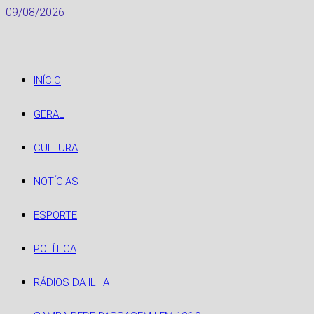
Skip
09/08/2026
to
content
INÍCIO
GERAL
CULTURA
NOTÍCIAS
ESPORTE
POLÍTICA
RÁDIOS DA ILHA