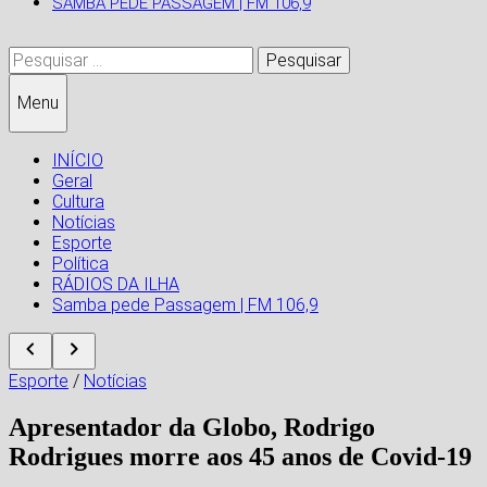
SAMBA PEDE PASSAGEM | FM 106,9
Pesquisar
por:
Menu
INÍCIO
Geral
Cultura
Notícias
Esporte
Política
RÁDIOS DA ILHA
Samba pede Passagem | FM 106,9
Esporte
/
Notícias
Apresentador da Globo, Rodrigo
Rodrigues morre aos 45 anos de Covid-19